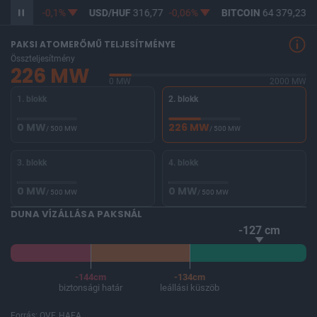
F
365,05
-0,1%
USD/HUF
316,77
-0,06%
BITCOIN
64 379,23
0
PAKSI ATOMERŐMŰ TELJESÍTMÉNYE
Összteljesítmény
226 MW
0 MW
2000 MW
1. blokk
2. blokk
0 MW
226 MW
/ 500 MW
/ 500 MW
3. blokk
4. blokk
0 MW
0 MW
/ 500 MW
/ 500 MW
DUNA VÍZÁLLÁSA PAKSNÁL
-127 cm
-144cm
-134cm
biztonsági határ
leállási küszöb
Forrás: OVF, HAEA