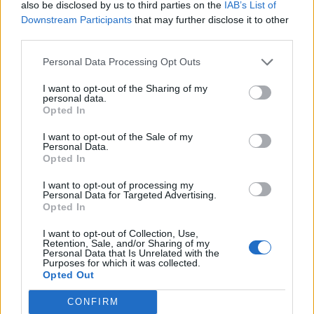
also be disclosed by us to third parties on the
IAB’s List of
jutalmat kapott – írja a lengyel RMF24 portál.
Downstream Participants
that may further disclose it to other
third parties.
A portál értesülései szerint Andrej Trosev megtagadta a
Personal Data Processing Opt Outs
részvételét a lázadásban és úgy döntött, az FSZB és az
orosz védelmi minisztérium oldalára áll. Vlagyimir Putyin
I want to opt-out of the Sharing of my
orosz elnök értékelte ezt a döntést, Prigozsin pedig
personal data.
Opted In
árulásnak tekintette - számolt be a portál egy névtelen
forrásra hivatkozva. A Wagner második számú vezetője
I want to opt-out of the Sale of my
Personal Data.
volt többek között a felelős a zsoldoscsoportból...
Opted In
I want to opt-out of processing my
KEDVES OLVASÓNK!
Personal Data for Targeted Advertising.
Opted In
A keresett cikk a portfolio.hu hírarchívumához
I want to opt-out of Collection, Use,
tartozik, melynek olvasása előfizetéses
Retention, Sale, and/or Sharing of my
Personal Data that Is Unrelated with the
regisztrációhoz kötött.
Purposes for which it was collected.
Opted Out
Az előfizetés a következőket tartalmazza:
Portfolio.hu teljes cikkarchívum
CONFIRM