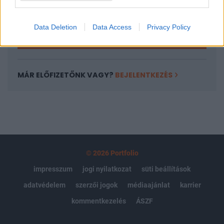
Kötéslisták: BÉT elmúlt 2 év napon belüli
kötéslistái
Data Deletion
Data Access
Privacy Policy
Előfizetés
MÁR ELŐFIZETŐNK VAGY?
BEJELENTKEZÉS
© 2026 Portfolio
impresszum
jogi nyilatkozat
süti beállítások
adatvédelem
szerzői jogok
médiaajánlat
karrier
kommentkezelés
ÁSZF