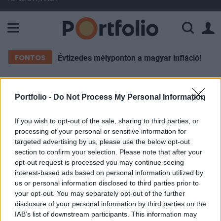
A Paksi Atomerőmű összteljesítménye 226 MW. A Duna vízállá
FONTOS
Évtizedes mélyponton a magyar infláció!
ELŐFIZETŐI TARTALOM
Portfolio -
Do Not Process My Personal Information
Kiderült, ki árulhatta el Jevgenyij
If you wish to opt-out of the sale, sharing to third parties, or
Prigozsint a lázadáskor
processing of your personal or sensitive information for
targeted advertising by us, please use the below opt-out
section to confirm your selection. Please note that after your
Portfolio
opt-out request is processed you may continue seeing
2023. július 19. 12:23
interest-based ads based on personal information utilized by
us or personal information disclosed to third parties prior to
your opt-out. You may separately opt-out of the further
Andrej Trosev, a Wagner-csoport második számú
disclosure of your personal information by third parties on the
vezetője a lázadás során átállt az orosz védelmi
IAB’s list of downstream participants. This information may
minisztérium oldalára, a választásért busás