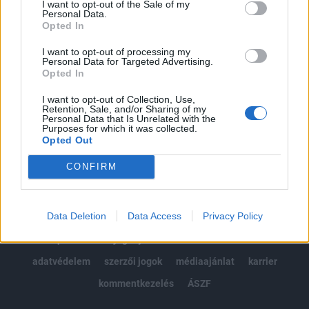
I want to opt-out of the Sale of my
Kötéslisták: BÉT elmúlt 2 év napon belüli
Personal Data.
kötéslistái
Opted In
I want to opt-out of processing my
Előfizetés
Personal Data for Targeted Advertising.
Opted In
I want to opt-out of Collection, Use,
MÁR ELŐFIZETŐNK VAGY?
BEJELENTKEZÉS
Retention, Sale, and/or Sharing of my
Personal Data that Is Unrelated with the
Purposes for which it was collected.
Opted Out
CONFIRM
Data Deletion
Data Access
Privacy Policy
© 2026 Portfolio
impresszum
jogi nyilatkozat
süti beállítások
adatvédelem
szerzői jogok
médiaajánlat
karrier
kommentkezelés
ÁSZF