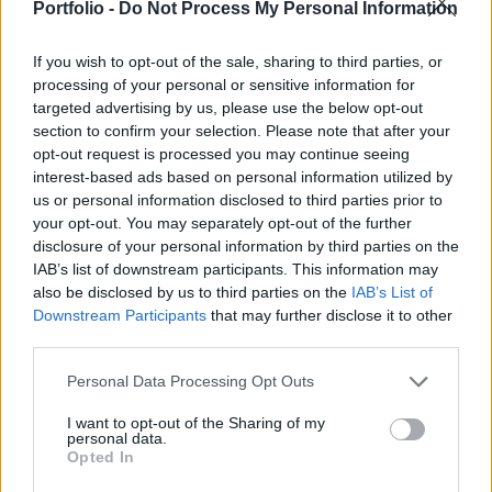
Wagner csoport börtönből toborzott katonáival
Portfolio -
Do Not Process My Personal Information
foglalkoztak.
If you wish to opt-out of the sale, sharing to third parties, or
A hírszerzés három pontban foglalta össze meglátásait: A
processing of your personal or sensitive information for
targeted advertising by us, please use the below opt-out
Wagner csoportban szolgáló utolsó, börtönből toborzott
section to confirm your selection. Please note that after your
katonák szerződése hamarosan le fog járni. A "K projekt"
opt-out request is processed you may continue seeing
keretében több mint 40 ezer elítélt csatlakozott a
interest-based ads based on personal information utilized by
zsoldoscsoporthoz, többségük 2023-ban. A mostanra
us or personal information disclosed to third parties prior to
szabad embernek számító emberek jelentős százaléka
your opt-out. You may separately opt-out of the further
valószínűleg a Wagner kötelékén belül fog...
disclosure of your personal information by third parties on the
IAB’s list of downstream participants. This information may
also be disclosed by us to third parties on the
IAB’s List of
KEDVES OLVASÓNK!
Downstream Participants
that may further disclose it to other
third parties.
A keresett cikk a portfolio.hu hírarchívumához
tartozik, melynek olvasása előfizetéses
Personal Data Processing Opt Outs
regisztrációhoz kötött.
I want to opt-out of the Sharing of my
personal data.
Az előfizetés a következőket tartalmazza:
Opted In
Portfolio.hu teljes cikkarchívum