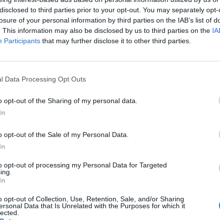
tak. Az elmúlt hetekben azonban egy reményteli helye
disclosed to third parties prior to your opt-out. You may separately opt-
n csapatok: sikeresen keltek át a Dnyeper folyón. Ez a
losure of your personal information by third parties on the IAB’s list of
ai előnyökhöz juttathatja Kijevet a jövőben - írja Vero
. This information may also be disclosed by us to third parties on the
IA
ion elemzésében.
Participants
that may further disclose it to other third parties.
számolt róla, hogy az ukránok átkeltek az oroszok fő védelmi v
 hetekben. Nemcsak át tudtak kelni, hanem tartós állásokat alakí
l Data Processing Opt Outs
ak az orosz védelmi erők, az állandó harcok ellenére sem tudjá
sszaszorítani. Az egyelőre nem világos, hogy pontosan hány...
o opt-out of the Sharing of my personal data.
In
ASÓNK!
o opt-out of the Sale of my Personal Data.
a portfolio.hu hírarchívumához tartozik, melynek olvasása előf
In
ötött.
to opt-out of processing my Personal Data for Targeted
ing.
övetkezőket tartalmazza:
In
 teljes cikkarchívum
o opt-out of Collection, Use, Retention, Sale, and/or Sharing
 BÉT elmúlt 2 év napon belüli
ersonal Data that Is Unrelated with the Purposes for which it
lected.