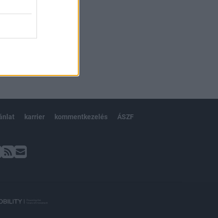
ánlat
karrier
kommentkezelés
ÁSZF