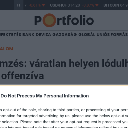
R/HUF
363,17
-0,61%
USD/HUF
314,20
-0,87%
BITCOIN
64 97
EFEKTETÉS
BANK
DEVIZA
GAZDASÁG
GLOBÁL
UNIÓS FORRÁ
TALOM
emzés: váratlan helyen lódu
 offenzíva
-
Do Not Process My Personal Information
1:22
to opt-out of the sale, sharing to third parties, or processing of your per
ónapok óta szakadatlanul próbálkoznak áttörni az or
formation for targeted advertising by us, please use the below opt-out s
isebb sikerekről be tudnak számolni, a tavaly őszihez 
r selection. Please note that after your opt-out request is processed y
eing interest-based ads based on personal information utilized by us or