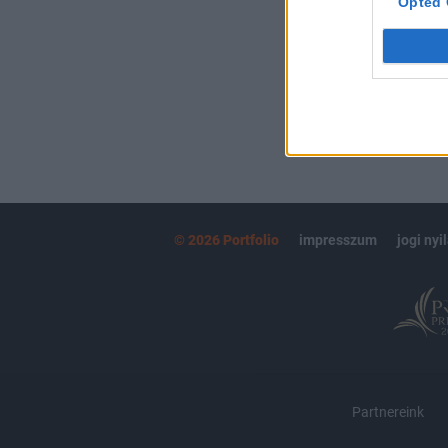
Opted 
MÁR ELŐFIZETŐ
© 2026 Portfolio
impresszum
jogi nyi
Partnereink