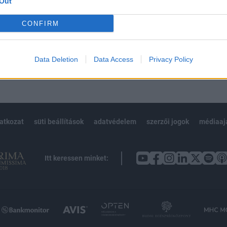
Out
Előfizetés
CONFIRM
NK VAGY?
BEJELENTKEZÉS
Data Deletion
Data Access
Privacy Policy
latkozat
süti beállítások
adatvédelem
szerzői jogok
médiaaj
Itt keressen minket: