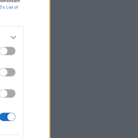
e ítélték.
 downstream
B’s List of
távollétében ellene
l és hivatallal való
sen külföldi kölcsön
izetéses