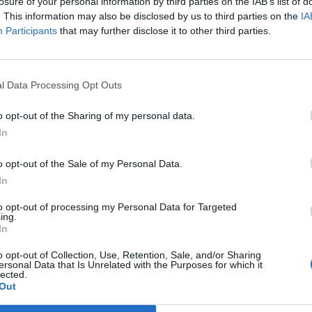
gfelsőbb bíróságra vitték, ahol nyolcévi börtönbüntetésr
losure of your personal information by third parties on the IAB’s list of
. This information may also be disclosed by us to third parties on the
IA
g keddi közleménye szerint a letöltendő börtönbüntetést három, 
Participants
that may further disclose it to other third parties.
án szabták ki Thakszin Sinavatrára. A vádpontok között hatalomma
ek törvénytelen birtoklása szerepel, valamint az, hogy jogellene
 egy állami bankot. A 74 éves...
l Data Processing Opt Outs
o opt-out of the Sharing of my personal data.
ASÓNK!
In
a portfolio.hu hírarchívumához tartozik, melynek olvasása előf
o opt-out of the Sale of my Personal Data.
ötött.
In
övetkezőket tartalmazza:
to opt-out of processing my Personal Data for Targeted
 teljes cikkarchívum
ing.
 BÉT elmúlt 2 év napon belüli
In
o opt-out of Collection, Use, Retention, Sale, and/or Sharing
ersonal Data that Is Unrelated with the Purposes for which it
lected.
Előfizetés
Out