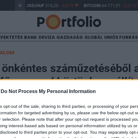
-0,61%
USD/HUF
314,20
-0,87%
BITCOIN
64 771,01
-0,21%
EFEKTETÉS
BANK
DEVIZA
GAZDASÁG
GLOBÁL
UNIÓS FORRÁ
TALOM
 önkéntes száműzetéséből a
ő, azonnal börtönbe szállít
-
Do Not Process My Personal Information
0:53
to opt-out of the sale, sharing to third parties, or processing of your per
formation for targeted advertising by us, please use the below opt-out s
r selection. Please note that after your opt-out request is processed y
15 éves önkéntes száműzetéséből Thakszin Sinavatra v
eing interest-based ads based on personal information utilized by us or
A Szingapúrból magánrepülőjével érkezett politikust a
disclosed to third parties prior to your opt-out. You may separately opt-