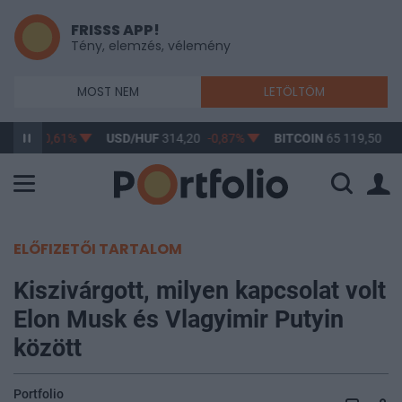
FRISSS APP!
Tény, elemzés, vélemény
MOST NEM
LETÖLTÖM
63,17
-0,61%
USD/HUF
314,20
-0,87%
BITCOIN
65 119,50
0,
ELŐFIZETŐI TARTALOM
Kiszivárgott, milyen kapcsolat volt
Elon Musk és Vlagyimir Putyin
között
Portfolio