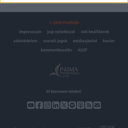
© 2026 Portfolio
impresszum
jogi nyilatkozat
süti beállítások
adatvédelem
szerzői jogok
médiaajánlat
karrier
kommentkezelés
ÁSZF
Itt keressen minket: