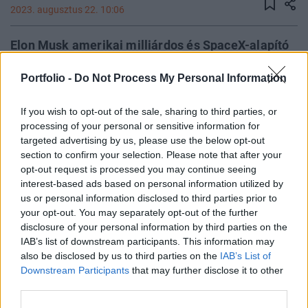
2023. augusztus 22. 10:06
Elon Musk amerikai milliárdos és SpaceX-alapító
a Pentagon korábbi alelnökével, Colin Kahl-lal és
Portfolio -
Do Not Process My Personal Information
több más személlyel folytatott beszélgetésben
elismerte, hogy 2022 őszén tárgyalt Vlagyimir
If you wish to opt-out of the sale, sharing to third parties, or
Putyin orosz elnökkel és folyamatos kapcsolatban
processing of your personal or sensitive information for
állt a Kreml vezetőségével – számolt be róla a The
targeted advertising by us, please use the below opt-out
New Yorker.
section to confirm your selection. Please note that after your
opt-out request is processed you may continue seeing
Még 2022 októberében Ian Bremmer politológus, az
interest-based ads based on personal information utilized by
us or personal information disclosed to third parties prior to
Eurasia Group tanácsadó cég alapítója azt állította, hogy
your opt-out. You may separately opt-out of the further
Elon Musk elmondta neki, hogy telefonbeszélgetést
disclosure of your personal information by third parties on the
folytatott Vlagyimir Putyin orosz elnökkel, mielőtt a
IAB’s list of downstream participants. This information may
Twitteren (újabb nevén X) közzétette az Ukrajnára
also be disclosed by us to third parties on the
IAB’s List of
vonatkozó "béketerveit". Az amerikai milliárdos akkor
Downstream Participants
that may further disclose it to other
nyilvánosan tagadta a beszélgetést, mondván, hogy
third parties.
Putyinnal...