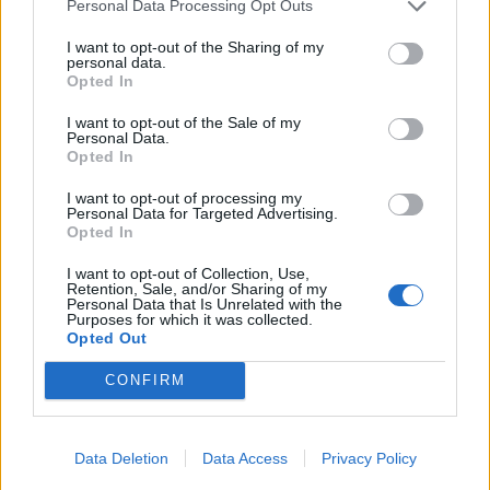
Personal Data Processing Opt Outs
I want to opt-out of the Sharing of my
KEDVES OLVASÓNK!
personal data.
Opted In
A keresett cikk a portfolio.hu hírarchívumához
tartozik, melynek olvasása előfizetéses
I want to opt-out of the Sale of my
Personal Data.
regisztrációhoz kötött.
Opted In
Az előfizetés a következőket tartalmazza:
I want to opt-out of processing my
Personal Data for Targeted Advertising.
Portfolio.hu teljes cikkarchívum
Opted In
Kötéslisták: BÉT elmúlt 2 év napon belüli
kötéslistái
I want to opt-out of Collection, Use,
Retention, Sale, and/or Sharing of my
Personal Data that Is Unrelated with the
Purposes for which it was collected.
Előfizetés
Opted Out
CONFIRM
MÁR ELŐFIZETŐNK VAGY?
BEJELENTKEZÉS
Data Deletion
Data Access
Privacy Policy