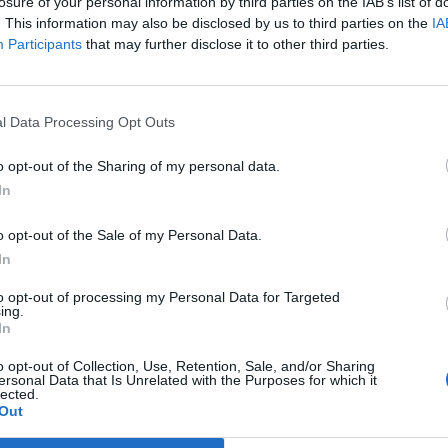
zóflotta áthelyezésére kényszerült.
losure of your personal information by third parties on the IAB’s list of
. This information may also be disclosed by us to third parties on the
IA
en a Szolckij-2 légibázisról készített műholdfelvételek láthatóa
Participants
that may further disclose it to other third parties.
 volt, tele Tu-22M3 stratégiai bombázókkal, ezt követően augus
 illetve látható a dróntalálat helyszíne is, ahol megsemmisült a
eared from the Russian Soltsy-2 air base, where...
l Data Processing Opt Outs
o opt-out of the Sharing of my personal data.
ASÓNK!
In
a portfolio.hu hírarchívumához tartozik, melynek olvasása előf
o opt-out of the Sale of my Personal Data.
ötött.
In
övetkezőket tartalmazza:
to opt-out of processing my Personal Data for Targeted
 teljes cikkarchívum
ing.
 BÉT elmúlt 2 év napon belüli
In
o opt-out of Collection, Use, Retention, Sale, and/or Sharing
ersonal Data that Is Unrelated with the Purposes for which it
lected.
Előfizetés
Out