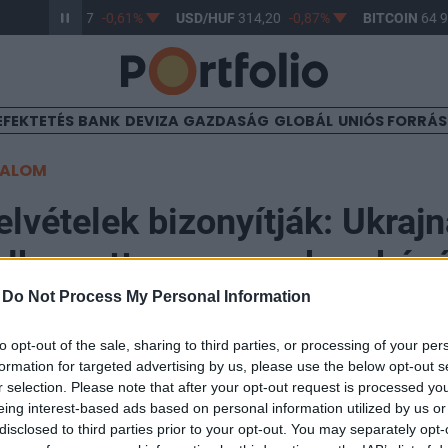
R/HUF
363,17
-0,61%
USD/HUF
314,20
-0,87%
BITCOIN
64 9
EFEKTETÉS
BANK
DEVIZA
GAZDASÁG
GLOBÁL
UNIÓS FORRÁ
TALOM
lvételek bizonyítják: Ukraj
elkergette az orosz bombázó
-
Do Not Process My Personal Information
3:20
to opt-out of the sale, sharing to third parties, or processing of your per
formation for targeted advertising by us, please use the below opt-out s
r selection. Please note that after your opt-out request is processed y
ételek terjengenek a közösségi médiában arról, hogy 
eing interest-based ads based on personal information utilized by us or
pülőterek elleni dróncsapásai olyannyira sikeresek vol
disclosed to third parties prior to your opt-out. You may separately opt-