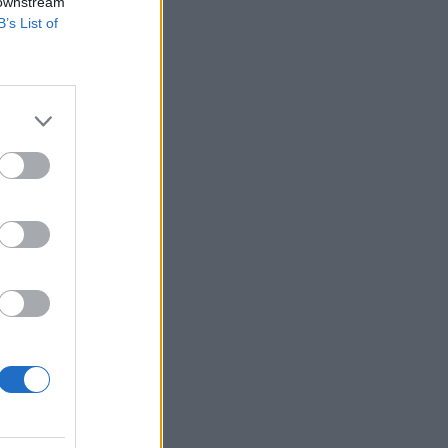
 downstream
B’s List of
k. Augusztus 16-án a
ztus 21-én már
z egyik Tu-22-es.
izetéses