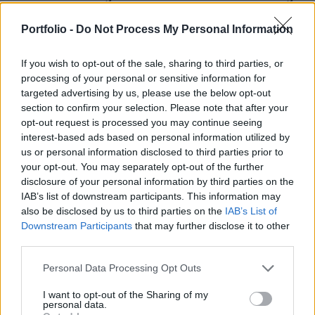
az elmúlt 24 órában több mint száz várost és falut
Portfolio -
Do Not Process My Personal Information
támadott, idén ez volt a legnagyobb mértékű
támadás. Mindeközben Oroszország
If you wish to opt-out of the sale, sharing to third parties, or
megerősítette csapatait Bahmut városa körül, és
processing of your personal or sensitive information for
védekezésből támadásba váltottak. Továbbra is
targeted advertising by us, please use the below opt-out
folynak a harcok Avgyijivkánál és Kupjanszknál.
section to confirm your selection. Please note that after your
opt-out request is processed you may continue seeing
2023. november 01. 18:45 Megosztás „Mindet levadásszuk
interest-based ads based on personal information utilized by
us or personal information disclosed to third parties prior to
20 nap alatt” – vad kijelentést tett az orosz védelmi
your opt-out. You may separately opt-out of the further
miniszter Szergej Sojgu orosz védelmi miniszter szerdán
disclosure of your personal information by third parties on the
azt állította, hogy az orosz légvédelmi rendszerek a
IAB’s list of downstream participants. This information may
legújabb statisztikák alapján...
also be disclosed by us to third parties on the
IAB’s List of
Downstream Participants
that may further disclose it to other
third parties.
KEDVES OLVASÓNK!
Personal Data Processing Opt Outs
A keresett cikk a portfolio.hu hírarchívumához
tartozik, melynek olvasása előfizetéses
I want to opt-out of the Sharing of my
personal data.
regisztrációhoz kötött.