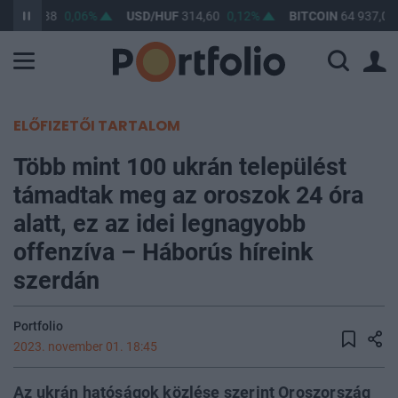
UF
363,38
0,06%
USD/HUF
314,60
0,12%
BITCOIN
64 937,02
ELŐFIZETŐI TARTALOM
Több mint 100 ukrán települést
támadtak meg az oroszok 24 óra
alatt, ez az idei legnagyobb
offenzíva – Háborús híreink
szerdán
Portfolio
2023. november 01. 18:45
Az ukrán hatóságok közlése szerint Oroszország