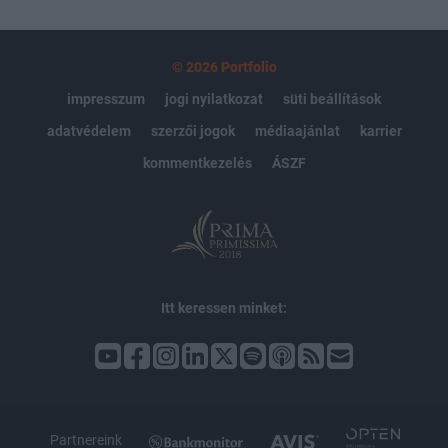
© 2026 Portfolio
impresszum
jogi nyilatkozat
süti beállítások
adatvédelem
szerzői jogok
médiaajánlat
karrier
kommentkezelés
ÁSZF
Itt keressen minket:
Partnereink