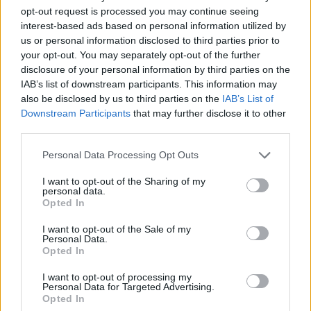
2023. november 10. 13:59
opt-out request is processed you may continue seeing
interest-based ads based on personal information utilized by
Egyre nagyobb sikerrel működik Ukrajna
us or personal information disclosed to third parties prior to
„humanitárius folyosója” a Fekete-tengeren. A
your opt-out. You may separately opt-out of the further
disclosure of your personal information by third parties on the
tengeri szállítmányok mellett a szárazföldi
IAB’s list of downstream participants. This information may
infrastruktúra is egyre nagyobb forgalomról
also be disclosed by us to third parties on the
IAB’s List of
számol be, az ukrán vasút beszámolója szerint
Downstream Participants
that may further disclose it to other
már közelítik a napi ezres vagonszámot a
third parties.
legfontosabb kikötőnél - írja a Voa News.
Personal Data Processing Opt Outs
Egyre eredményesebb az alternatív fekete-tengeri
I want to opt-out of the Sharing of my
personal data.
gabonafolyosó, ennek köszönhetően jelentősen
Opted In
megnövekedett a vasúti szállítás az odesszai kikötőbe.
Valerij Tkacsov, az Ukrán Vasutak kereskedelmi
I want to opt-out of the Sale of my
Personal Data.
részlegének igazgatóhelyettese közölte, hogy az elmúlt
Opted In
héten több mint 26%-kal, 4227-ről 5341-re nőtt az odesszai
kikötőkbe tartó gabonaszállító vagonok száma. A
I want to opt-out of processing my
Personal Data for Targeted Advertising.
beszámoló...
Opted In