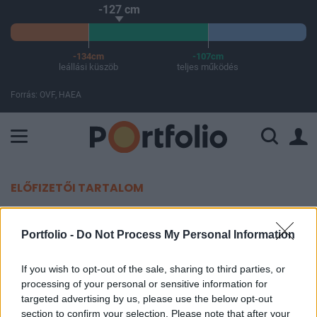
-127 cm
-134cm
-107cm
leállási küszöb
teljes működés
Forrás: OVF, HAEA
A Paksi Atomerőmű összteljesítménye 226 MW. A Duna vízállá
ELŐFIZETŐI TARTALOM
Hiába az orosz blokád, özönlik az
Portfolio -
Do Not Process My Personal Information
ukrán gabona a Fekete-tenger
partjára
If you wish to opt-out of the sale, sharing to third parties, or
processing of your personal or sensitive information for
targeted advertising by us, please use the below opt-out
Portfolio
section to confirm your selection. Please note that after your