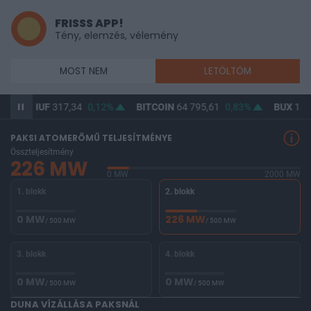
FRISSS APP!
Tény, elemzés, vélemény
MOST NEM
LETÖLTÖM
USD/HUF
317,34
0,12%
BITCOIN
64 795,61
0,83%
BUX
147 
PAKSI ATOMERŐMŰ TELJESÍTMÉNYE
Összteljesítmény
226 MW
0 MW
2000 MW
1. blokk
2. blokk
0 MW
226 MW
/ 500 MW
/ 500 MW
3. blokk
4. blokk
0 MW
0 MW
/ 500 MW
/ 500 MW
DUNA VÍZÁLLÁSA PAKSNÁL