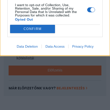
I want to opt-out of Collection, Use,
Retention, Sale, and/or Sharing of my
KEDVES OLVASÓNK!
Personal Data that Is Unrelated with the
Purposes for which it was collected.
A keresett cikk a portfolio.hu hírarchívumához
Opted Out
tartozik, melynek olvasása előfizetéses
CONFIRM
regisztrációhoz kötött.
Az előfizetés a következőket tartalmazza:
Portfolio.hu teljes cikkarchívum
Data Deletion
Data Access
Privacy Policy
Kötéslisták: BÉT elmúlt 2 év napon belüli
kötéslistái
Előfizetés
MÁR ELŐFIZETŐNK VAGY?
BEJELENTKEZÉS