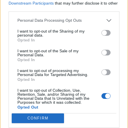
Downstream Participants
that may further disclose it to other
eredményével egyértelmű győzelmet aratott a libertariánus
third parties.
Javier Milei ellenfelével, a baloldali, peronista Sergio
Massával szemben. Milei az augusztus közepén tartott
Personal Data Processing Opt Outs
elnöki előválasztáson tűnt fel, akkor a voksok 30,1
I want to opt-out of the Sharing of my
százalékával aratva győzelmet. Az elitellenes...
personal data.
Opted In
I want to opt-out of the Sale of my
KEDVES OLVASÓNK!
Personal Data.
Opted In
A keresett cikk a portfolio.hu hírarchívumához
tartozik, melynek olvasása előfizetéses
I want to opt-out of processing my
Personal Data for Targeted Advertising.
regisztrációhoz kötött.
Opted In
Az előfizetés a következőket tartalmazza:
I want to opt-out of Collection, Use,
Portfolio.hu teljes cikkarchívum
Retention, Sale, and/or Sharing of my
Personal Data that Is Unrelated with the
Kötéslisták: BÉT elmúlt 2 év napon belüli
Purposes for which it was collected.
Opted Out
kötéslistái
CONFIRM
Előfizetés