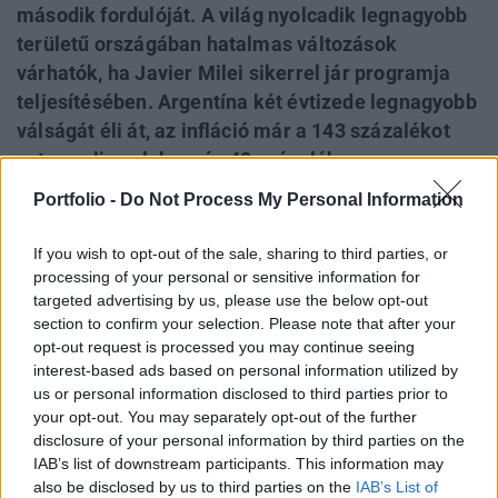
második fordulóját. A világ nyolcadik legnagyobb
területű országában hatalmas változások
várhatók, ha Javier Milei sikerrel jár programja
teljesítésében. Argentína két évtizede legnagyobb
válságát éli át, az infláció már a 143 százalékot
ostromolja, a lakosság 40 százaléka
szegénységben él. A katasztrofális helyzetben
Portfolio -
Do Not Process My Personal Information
sokak számára Milei a remény megtestesítője, de
az exhibicionista stílusával berobbanó politikus
If you wish to opt-out of the sale, sharing to third parties, or
könnyen okozhat csalódást. A külpolitikában
processing of your personal or sensitive information for
targeted advertising by us, please use the below opt-out
szintén nagy változások várhatók: az új elnök
section to confirm your selection. Please note that after your
bezárja az ajtókat Oroszország és Kína előtt, nyit
opt-out request is processed you may continue seeing
viszont az Egyesült Államok irányába, miközben
interest-based ads based on personal information utilized by
egyértelmű támogatását fejezte ki Ukrajna és
us or personal information disclosed to third parties prior to
your opt-out. You may separately opt-out of the further
Izrael felé.
disclosure of your personal information by third parties on the
IAB’s list of downstream participants. This information may
Páros lábbal rúgta be az ajtót az elitellenes jelölt A
also be disclosed by us to third parties on the
IAB’s List of
vasárnap tartott argentin elnökválasztáson 56 százalékos