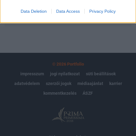
Data Deletion
Data Access
Privacy Policy
MÁR ELŐFIZETŐNK VAGY?
BEJELENTKEZÉS
© 2026 Portfolio
impresszum
jogi nyilatkozat
süti beállítások
adatvédelem
szerzői jogok
médiaajánlat
karrier
kommentkezelés
ÁSZF