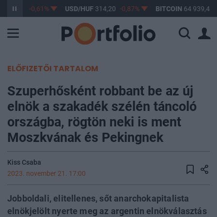
F
363,17
-0,61%
USD/HUF
314,20
-0,87%
BITCOIN
64 939,47
ELŐFIZETŐI TARTALOM
Szuperhősként robbant be az új
elnök a szakadék szélén táncoló
országba, rögtön neki is ment
Moszkvának és Pekingnek
Kiss Csaba
2023. november 21. 17:00
Jobboldali, elitellenes, sőt anarchokapitalista
elnökjelölt nyerte meg az argentin elnökválasztás