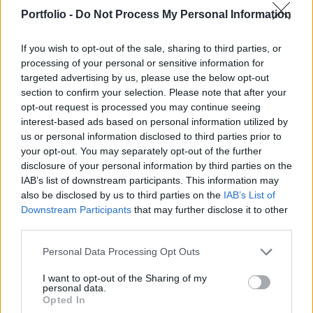
választ nem adtak a megtámadott hajó
Portfolio -
Do Not Process My Personal Information
segélykérésére – közölte az Egyesült Államok
védelmi minisztériuma.
If you wish to opt-out of the sale, sharing to third parties, or
processing of your personal or sensitive information for
Pár napja kalózok támadtak egy Északkelet-Afrika mellett
targeted advertising by us, please use the below opt-out
hajózó teherhajóra, az akciót az Egyesült Államok
section to confirm your selection. Please note that after your
haditengerészete állította meg. Bár elvileg szomáliai
opt-out request is processed you may continue seeing
interest-based ads based on personal information utilized by
kalózok támadták meg a Central Parkot, az incidens után
us or personal information disclosed to third parties prior to
röviddel ballisztikus rakétákat lőtt ki a mentőakcióban részt
your opt-out. You may separately opt-out of the further
vevő hajókra a jemeni húszi lázadócsoport. Kapcsolódó
disclosure of your personal information by third parties on the
cikkünk 2023. 11. 27. Ballisztikus...
IAB’s list of downstream participants. This information may
also be disclosed by us to third parties on the
IAB’s List of
Downstream Participants
that may further disclose it to other
KEDVES OLVASÓNK!
third parties.
A keresett cikk a portfolio.hu hírarchívumához
Personal Data Processing Opt Outs
tartozik, melynek olvasása előfizetéses
regisztrációhoz kötött.
I want to opt-out of the Sharing of my
personal data.
Opted In
Az előfizetés a következőket tartalmazza: