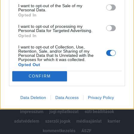
Portfolio.hu teljes cikkarchívum
I want to opt-out of the Sale of my
Personal Data.
Kötéslisták: BÉT elmúlt 2 év napon belüli
Opted In
kötéslistái
I want to opt-out of processing my
Personal Data for Targeted Advertising.
Előfizetés
Opted In
I want to opt-out of Collection, Use,
Retention, Sale, and/or Sharing of my
MÁR ELŐFIZETŐNK VAGY?
BEJELENTKEZÉS
Personal Data that Is Unrelated with the
Purposes for which it was collected.
Opted Out
CONFIRM
Data Deletion
Data Access
Privacy Policy
© 2026 Portfolio
impresszum
jogi nyilatkozat
süti beállítások
adatvédelem
szerzői jogok
médiaajánlat
karrier
kommentkezelés
ÁSZF