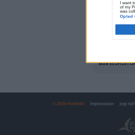
I want t
Az előfizetés a k
of my P
Portfolio.hu
was col
Opted 
Kötéslisták:
kötéslistái
MÁR ELŐFIZETŐ
© 2026 Portfolio
impresszum
jogi nyi