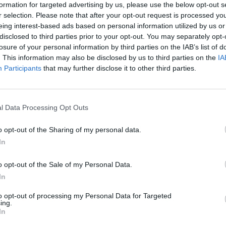
formation for targeted advertising by us, please use the below opt-out s
r selection. Please note that after your opt-out request is processed y
eing interest-based ads based on personal information utilized by us or
disclosed to third parties prior to your opt-out. You may separately opt-
:40
losure of your personal information by third parties on the IAB’s list of
. This information may also be disclosed by us to third parties on the
IA
égű földrengés rázta meg a Fülöp-szigetek déli részét.
Participants
that may further disclose it to other third parties.
figyelmeztetést cunami veszélye miatt és evakuálást re
l Data Processing Opt Outs
7,5-ös erősségű földrengés rázta meg szombaton késő este a Fül
ndanao régiót. Az esemény miatt evakuálási parancsot adtak ki 
o opt-out of the Sharing of my personal data.
 partjai mentén, mivel a szökőárra vonatkozó figyelmeztetések 
In
teres vagy annál nagyobb magasságot is. A Fülöp-szigeteki...
o opt-out of the Sale of my Personal Data.
In
ASÓNK!
to opt-out of processing my Personal Data for Targeted
a portfolio.hu hírarchívumához tartozik, melynek olvasása előf
ing.
In
ötött.