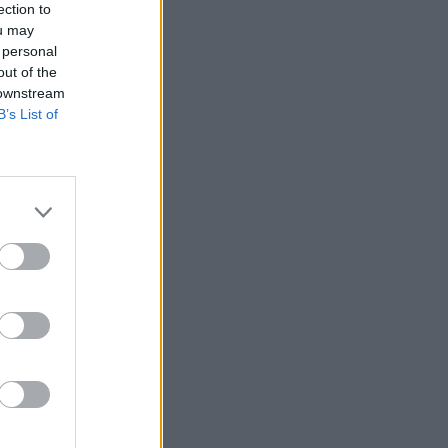
ection to
ou may
 personal
out of the
 downstream
B’s List of
 A földrengés
ndeltek el egyes
öp-szigetek déli
bizonyos területeken
szerint a hullámok
izetéses