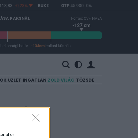
18,83
-0,23%
BUX
0
OTP
45 900
0%
MOL
4 640
0%
LÁSA PAKSNÁL
Forrás: OVF, HAEA
-127 cm
m
biztonsági határ
-134cm
leállási küszöb
 a leállási küszöb -134 cm.
SOK
ÜZLET
INGATLAN
ZÖLD VILÁG
TŐZSDE
tetnek a
sonal or