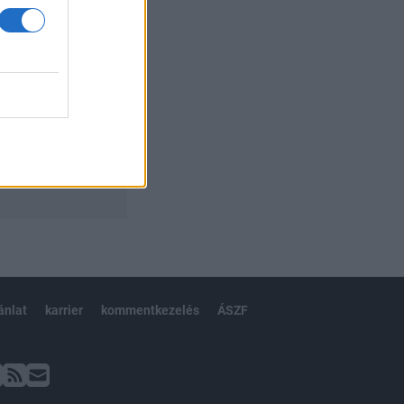
ánlat
karrier
kommentkezelés
ÁSZF