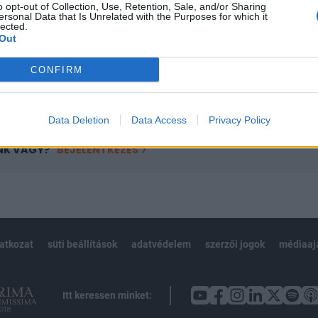
o opt-out of Collection, Use, Retention, Sale, and/or Sharing
övetkezőket tartalmazza:
ersonal Data that Is Unrelated with the Purposes for which it
 teljes cikkarchívum
lected.
Out
 BÉT elmúlt 2 év napon belüli
CONFIRM
Előfizetés
Data Deletion
Data Access
Privacy Policy
NK VAGY?
BEJELENTKEZÉS
latkozat
süti beállítások
adatvédelem
szerzői jogok
médiaaj
Itt keressen minket: