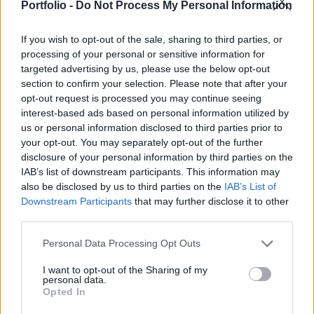
elmúlt évtizedek során – véli Julian Röpcke,
Portfolio -
Do Not Process My Personal Information
német OSINT-elemző, újságíró.
If you wish to opt-out of the sale, sharing to third parties, or
Az Egyesült Államok Ukrajnának nyújtott segítségét,
processing of your personal or sensitive information for
targeted advertising by us, please use the below opt-out
pontosabban annak hiányát kritizálta ma X-csatornáján,
section to confirm your selection. Please note that after your
több posztban Julian Röpcke OSINT-elemző, a Bild
opt-out request is processed you may continue seeing
újságírója. A német körökben egyfajta véleményvezérnek
interest-based ads based on personal information utilized by
számító blogger azt írta: az Egyesült Államok végig azt
us or personal information disclosed to third parties prior to
kommunikálta, hogy Ukrajnának minden fegyvere megvan
your opt-out. You may separately opt-out of the further
ahhoz, hogy áttörést érjen el a fronton, közben...
disclosure of your personal information by third parties on the
IAB’s list of downstream participants. This information may
also be disclosed by us to third parties on the
IAB’s List of
KEDVES OLVASÓNK!
Downstream Participants
that may further disclose it to other
third parties.
A keresett cikk a portfolio.hu hírarchívumához
tartozik, melynek olvasása előfizetéses
Personal Data Processing Opt Outs
regisztrációhoz kötött.
I want to opt-out of the Sharing of my
personal data.
Az előfizetés a következőket tartalmazza:
Opted In
Portfolio.hu teljes cikkarchívum