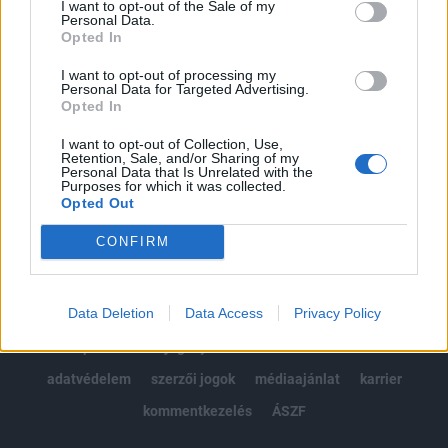
I want to opt-out of the Sale of my
Kötéslisták: BÉT elmúlt 2 év napon belüli
Personal Data.
kötéslistái
Opted In
I want to opt-out of processing my
Előfizetés
Personal Data for Targeted Advertising.
Opted In
I want to opt-out of Collection, Use,
MÁR ELŐFIZETŐNK VAGY?
BEJELENTKEZÉS
Retention, Sale, and/or Sharing of my
Personal Data that Is Unrelated with the
Purposes for which it was collected.
Opted Out
CONFIRM
Data Deletion
Data Access
Privacy Policy
© 2026 Portfolio
impresszum
jogi nyilatkozat
süti beállítások
adatvédelem
szerzői jogok
médiaajánlat
karrier
kommentkezelés
ÁSZF