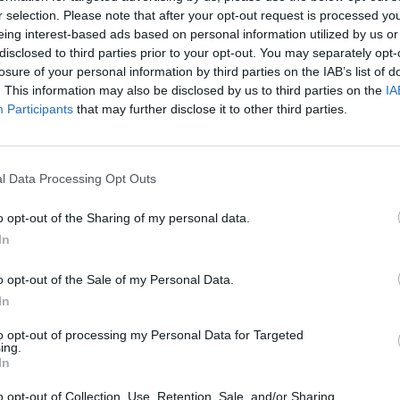
r selection. Please note that after your opt-out request is processed y
eing interest-based ads based on personal information utilized by us or
disclosed to third parties prior to your opt-out. You may separately opt-
:43
losure of your personal information by third parties on the IAB’s list of
. This information may also be disclosed by us to third parties on the
IA
Participants
that may further disclose it to other third parties.
n kritizálta Izrael Gáza elleni katonai akcióját Joe 
mpányrendezvényen – írja a Reuters.
erikai elnök azt mondta: Izrael „válogatás nélkül” bombáz Gázáb
l Data Processing Opt Outs
k elveszteni más országok szimpátiáját, támogatását. Biden arró
o opt-out of the Sharing of my personal data.
etanjahu izraeli miniszterelnök azzal érvelt neki egy privát beszé
In
val kapcsolatosan, hogy Amerika is...
o opt-out of the Sale of my Personal Data.
ASÓNK!
In
a portfolio.hu hírarchívumához tartozik, melynek olvasása előf
to opt-out of processing my Personal Data for Targeted
ing.
ötött.
In
övetkezőket tartalmazza:
o opt-out of Collection, Use, Retention, Sale, and/or Sharing