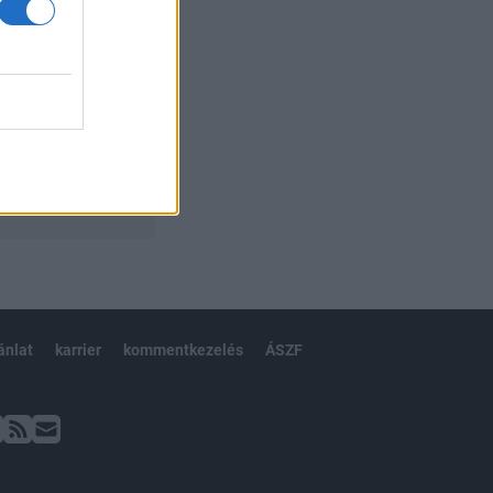
ánlat
karrier
kommentkezelés
ÁSZF