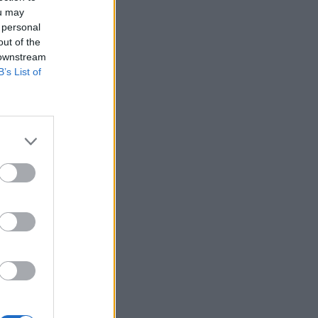
ou may
 personal
out of the
 downstream
B’s List of
Biden amerikai
an, emiatt pedig az
l is beszélt, hogy
lgetés során a civil
izetéses