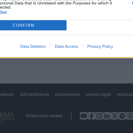
ersonal Data that Is Unrelated with the Purposes for which it
 teljes cikkarchívum
lected.
 BÉT elmúlt 2 év napon belüli
Out
CONFIRM
Előfizetés
Data Deletion
Data Access
Privacy Policy
NK VAGY?
BEJELENTKEZÉS
latkozat
süti beállítások
adatvédelem
szerzői jogok
médiaaj
Itt keressen minket: