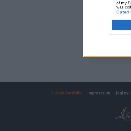
of my P
Portfolio.hu
was col
Kötéslisták:
Opted 
kötéslistái
MÁR ELŐFIZETŐ
© 2026 Portfolio
impresszum
jogi nyi