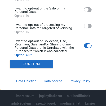
Az előfizetés a következőket tartalmazza:
I want to opt-out of the Sale of my
Portfolio.hu teljes cikkarchívum
Personal Data.
Opted In
Kötéslisták: BÉT elmúlt 2 év napon belüli
kötéslistái
I want to opt-out of processing my
Personal Data for Targeted Advertising.
Opted In
Előfizetés
I want to opt-out of Collection, Use,
Retention, Sale, and/or Sharing of my
Personal Data that Is Unrelated with the
Purposes for which it was collected.
MÁR ELŐFIZETŐNK VAGY?
BEJELENTKEZÉS
Opted Out
CONFIRM
Data Deletion
Data Access
Privacy Policy
© 2026 Portfolio
impresszum
jogi nyilatkozat
süti beállítások
adatvédelem
szerzői jogok
médiaajánlat
karrier