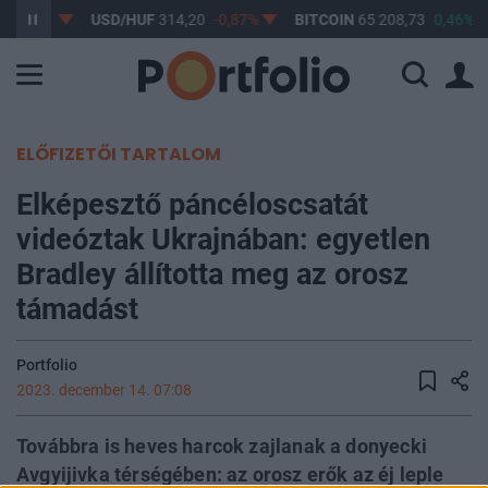
-0,61%
USD/HUF
314,20
-0,87%
BITCOIN
65 208,73
0,46%
ELŐFIZETŐI TARTALOM
Elképesztő páncéloscsatát
videóztak Ukrajnában: egyetlen
Bradley állította meg az orosz
támadást
Portfolio
2023. december 14. 07:08
Továbbra is heves harcok zajlanak a donyecki
Avgyijivka térségében: az orosz erők az éj leple