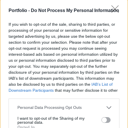
alatt próbálták áttörni az ukrán védvonalakat
Portfolio -
Do Not Process My Personal Information
Sztyepove mellett. Videófelvétel alapján úgy
tűnik, egyetlen ukrán M2A2 Bradley állította meg
If you wish to opt-out of the sale, sharing to third parties, or
az orosz támadást a szektorban.
processing of your personal or sensitive information for
targeted advertising by us, please use the below opt-out
Hetek óta a donyecki Avgyijivka körül összpontosul az
section to confirm your selection. Please note that after your
orosz és ukrán haderő fókusza: az oroszok nagy erőkkel
opt-out request is processed you may continue seeing
támadják a Donyeckváros melletti települést; jelenleg az
interest-based ads based on personal information utilized by
északi Sztyepove községnél próbálnak áttörni, azzal a
us or personal information disclosed to third parties prior to
céllal, hogy elvágják az ukrán utánpótlási útvonalakat. Pár
your opt-out. You may separately opt-out of the further
disclosure of your personal information by third parties on the
órája eddig nem látott felvétel került elő az Avgyijivka
IAB’s list of downstream participants. This information may
melletti harcokból: az orosz...
also be disclosed by us to third parties on the
IAB’s List of
Downstream Participants
that may further disclose it to other
third parties.
KEDVES OLVASÓNK!
Personal Data Processing Opt Outs
A keresett cikk a portfolio.hu hírarchívumához
tartozik, melynek olvasása előfizetéses
I want to opt-out of the Sharing of my
personal data.
regisztrációhoz kötött.
Opted In