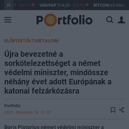
F
363,17
-0,61%
USD/HUF
314,20
-0,87%
BITCOIN
65 006,06
ELŐFIZETŐI TARTALOM
Újra bevezetné a
sorkötelezettséget a német
védelmi miniszter, mindössze
néhány évet adott Európának a
katonai felzárkózásra
Portfolio
2023. december 16. 21:18
Boris Pistorius német védelmi miniszter a