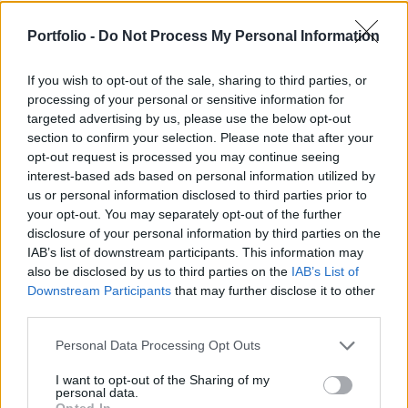
Bundeswehrben meglévő emberhiány miatt azt
Portfolio -
Do Not Process My Personal Information
vizsgálja, milyen modellben lehetne visszahozni a
sorkötelezettséget Németországban – írja a
If you wish to opt-out of the sale, sharing to third parties, or
Tagesschau.de.
processing of your personal or sensitive information for
targeted advertising by us, please use the below opt-out
A Welt am Sonntagnak nyilatkozva Pistorius a svédeknél
section to confirm your selection. Please note that after your
használatos modellt nevezte meg az egyik lehetséges
opt-out request is processed you may continue seeing
modellként. Svédországban minden fiatal férfit és nőt
interest-based ads based on personal information utilized by
katonai vizsgálatnak vetnek alá, egy kiválasztott részük
us or personal information disclosed to third parties prior to
your opt-out. You may separately opt-out of the further
pedig elvégzi a katonai alapkiképzést. A sorkötelezettséget
disclosure of your personal information by third parties on the
2011-ben, 55 év után vezette ki Németország. A védelmi
IAB’s list of downstream participants. This information may
miniszter hivatalba lépését követően...
also be disclosed by us to third parties on the
IAB’s List of
Downstream Participants
that may further disclose it to other
third parties.
KEDVES OLVASÓNK!
Personal Data Processing Opt Outs
A keresett cikk a portfolio.hu hírarchívumához
tartozik, melynek olvasása előfizetéses
I want to opt-out of the Sharing of my
personal data.
regisztrációhoz kötött.
Opted In