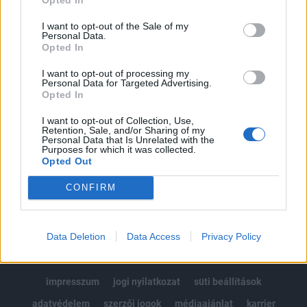
Az előfizetés a következőket tartalmazza:
I want to opt-out of the Sale of my
Portfolio.hu teljes cikkarchívum
Personal Data.
Opted In
Kötéslisták: BÉT elmúlt 2 év napon belüli
kötéslistái
I want to opt-out of processing my
Personal Data for Targeted Advertising.
Opted In
Előfizetés
I want to opt-out of Collection, Use,
Retention, Sale, and/or Sharing of my
Personal Data that Is Unrelated with the
Purposes for which it was collected.
MÁR ELŐFIZETŐNK VAGY?
BEJELENTKEZÉS
Opted Out
CONFIRM
Data Deletion
Data Access
Privacy Policy
© 2026 Portfolio
impresszum
jogi nyilatkozat
süti beállítások
adatvédelem
szerzői jogok
médiaajánlat
karrier