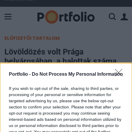
A Paksi Atomerőmű összteljesítménye 226 MW. A Duna vízállá
ELŐFIZETŐI TARTALOM
Lövöldözés volt Prága
belvárosában, a halottak száma
egyre nő
Portfolio -
Do Not Process My Personal Information
Portfolio
If you wish to opt-out of the sale, sharing to third parties, or
2023. december 21. 17:32
processing of your personal or sensitive information for
targeted advertising by us, please use the below opt-out
section to confirm your selection. Please note that after your
A prágai Károly Egyetemen történt lövöldözésnek
opt-out request is processed you may continue seeing
az új információk szerint legalább 15 áldozata és
interest-based ads based on personal information utilized by
több tucatnyi sebesültje van, emellett a támadó is
us or personal information disclosed to third parties prior to
életét veszítette – írja a Reuters. A helyszínt
your opt-out. You may separately opt-out of the further