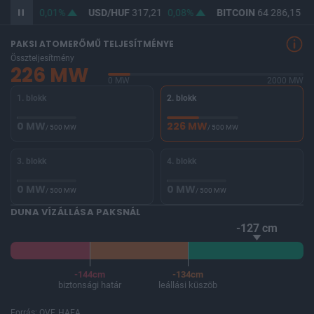
365,46
0,01%
USD/HUF
317,21
0,08%
BITCOIN
64 286,15
0,
PAKSI ATOMERŐMŰ TELJESÍTMÉNYE
Összteljesítmény
226 MW
0 MW
2000 MW
1. blokk
2. blokk
0 MW
226 MW
/ 500 MW
/ 500 MW
3. blokk
4. blokk
0 MW
0 MW
/ 500 MW
/ 500 MW
DUNA VÍZÁLLÁSA PAKSNÁL
-127 cm
-144cm
-134cm
biztonsági határ
leállási küszöb
Forrás: OVF, HAEA