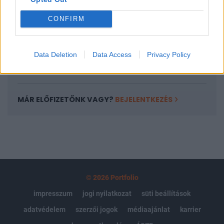
Az előfizetés a következőket tartalmazza:
Portfolio.hu teljes cikkarchívum
CONFIRM
Kötéslisták: BÉT elmúlt 2 év napon belüli
kötéslistái
Data Deletion
Data Access
Privacy Policy
Előfizetés
MÁR ELŐFIZETŐNK VAGY?
BEJELENTKEZÉS
© 2026 Portfolio
impresszum
jogi nyilatkozat
süti beállítások
adatvédelem
szerzői jogok
médiaajánlat
karrier