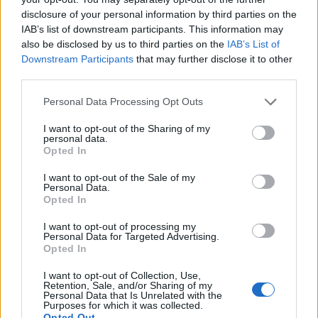
disclosure of your personal information by third parties on the
evakuálták, további támadókról nincs hír.
IAB’s list of downstream participants. This information may
Cikkünket a friss fejleményekkel folyamatosan
also be disclosed by us to third parties on the
IAB’s List of
frissítjük.
Downstream Participants
that may further disclose it to other
third parties.
Tragikus incidens történt egy prágai egyetemen, amelynek
következtében legalább 15-en meghaltak és sokan
Personal Data Processing Opt Outs
megsérültek - jelentette a CTK hírügynökség. Az
I want to opt-out of the Sharing of my
incidensben részt vevő lövöldözőt a rendőrség csütörtöki
personal data.
Opted In
közlése szerint semlegesítették. A számok még
változhatnak, kilenc ember állapota nagyon súlyos, 5-6-é
I want to opt-out of the Sale of my
pedig közepesen súlyos - áll a prágai mentőszolgálat...
Personal Data.
Opted In
I want to opt-out of processing my
KEDVES OLVASÓNK!
Personal Data for Targeted Advertising.
Opted In
A keresett cikk a portfolio.hu hírarchívumához
tartozik, melynek olvasása előfizetéses
I want to opt-out of Collection, Use,
Retention, Sale, and/or Sharing of my
regisztrációhoz kötött.
Personal Data that Is Unrelated with the
Purposes for which it was collected.
Opted Out