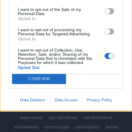
Az előfizetés a következőket tartalmazza:
I want to opt-out of the Sale of my
Portfolio.hu teljes cikkarchívum
Personal Data.
Kötéslisták: BÉT elmúlt 2 év napon belüli
Opted In
kötéslistái
I want to opt-out of processing my
Personal Data for Targeted Advertising.
Opted In
Előfizetés
I want to opt-out of Collection, Use,
Retention, Sale, and/or Sharing of my
Personal Data that Is Unrelated with the
MÁR ELŐFIZETŐNK VAGY?
BEJELENTKEZÉS
Purposes for which it was collected.
Opted Out
CONFIRM
Data Deletion
Data Access
Privacy Policy
© 2026 Portfolio
impresszum
jogi nyilatkozat
süti beállítások
adatvédelem
szerzői jogok
médiaajánlat
karrier