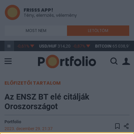
FRISSS APP!
Tény, elemzés, vélemény
MOST NEM
LETÖLTÖM
363,17
-0,61%
USD/HUF
314,20
-0,87%
BITCOIN
65 038,91
ELŐFIZETŐI TARTALOM
Az ENSZ BT elé citálják
Oroszországot
Portfolio
2023. december 29. 21:37