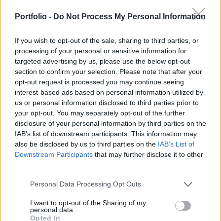
Az ENSZ Biztonsági Tanácsa az ukrajnai helyzetet
Portfolio -
Do Not Process My Personal Information
fogja megvitatni, miután Oroszország a háború
If you wish to opt-out of the sale, sharing to third parties, or
legnagyobb légitámadását hajtotta végre.
processing of your personal or sensitive information for
targeted advertising by us, please use the below opt-out
Az ENSZ Biztonsági Tanácsa a tervek szerint rendkívüli
section to confirm your selection. Please note that after your
ülést tart az Ukrajnában kialakult helyzetről. Erre azt
opt-out request is processed you may continue seeing
követően kerül sor, hogy Kijev és szövetségesei sürgették a
interest-based ads based on personal information utilized by
Tanács összehívását válaszul a pénteki orosz rakéta- és
us or personal information disclosed to third parties prior to
dróntámadásokra, amelyek a konfliktus eddigi
your opt-out. You may separately opt-out of the further
legkiterjedtebb légi támadását jelentették és több civil
disclosure of your personal information by third parties on the
IAB’s list of downstream participants. This information may
létesítményben is kárt okoztak. ...
also be disclosed by us to third parties on the
IAB’s List of
Downstream Participants
that may further disclose it to other
third parties.
KEDVES OLVASÓNK!
A keresett cikk a portfolio.hu hírarchívumához
Personal Data Processing Opt Outs
tartozik, melynek olvasása előfizetéses
I want to opt-out of the Sharing of my
regisztrációhoz kötött.
personal data.
Opted In