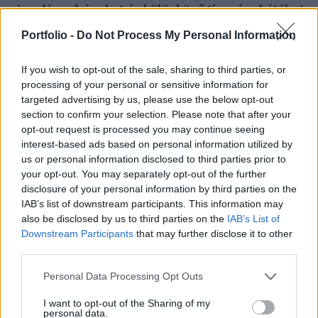
virradóra, drónokat és különböző típusú rakétákat
is felhasználva – jelentette az ukrán légierő
Portfolio -
Do Not Process My Personal Information
szóvivője, Jurij Ihnat. Több nagyvárost, így Kijevet,
Harkivot, Odesszát, Lvivet és Dnyiprót is támadás
If you wish to opt-out of the sale, sharing to third parties, or
ért.
processing of your personal or sensitive information for
targeted advertising by us, please use the below opt-out
Ihnat szerint hiperszonikus, ballisztikus és cirkálórakétákat
section to confirm your selection. Please note that after your
opt-out request is processed you may continue seeing
is bevetettek az oroszok Ukrajna ellen, köztük a H–22 hajó
interest-based ads based on personal information utilized by
elleni rakétát, amelyet különösen nehéz elfogni. The
us or personal information disclosed to third parties prior to
damaged Russian warship cost the Ukrainians dearly.
your opt-out. You may separately opt-out of the further
Ukraine's largest missile attack to date, according to
disclosure of your personal information by third parties on the
Ukrainian officials. Affected facilities: Lviv-NATO mercenary
IAB’s list of downstream participants. This information may
base, energy and warehouses. Khmelnytskyi...
also be disclosed by us to third parties on the
IAB’s List of
Downstream Participants
that may further disclose it to other
third parties.
KEDVES OLVASÓNK!
Personal Data Processing Opt Outs
A keresett cikk a portfolio.hu hírarchívumához
I want to opt-out of the Sharing of my
tartozik, melynek olvasása előfizetéses
personal data.