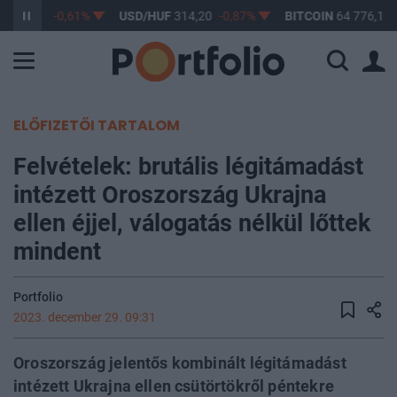
F
363,17
-0,61%
USD/HUF
314,20
-0,87%
BITCOIN
64 776,12
ELŐFIZETŐI TARTALOM
Felvételek: brutális légitámadást
intézett Oroszország Ukrajna
ellen éjjel, válogatás nélkül lőttek
mindent
Portfolio
2023. december 29. 09:31
Oroszország jelentős kombinált légitámadást
intézett Ukrajna ellen csütörtökről péntekre