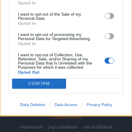
regisztrációhoz kötött.
Opted In
Az előfizetés a következőket tartalmazza:
I want to opt-out of the Sale of my
Personal Data.
Portfolio.hu teljes cikkarchívum
Opted In
Kötéslisták: BÉT elmúlt 2 év napon belüli
I want to opt-out of processing my
kötéslistái
Personal Data for Targeted Advertising.
Opted In
Előfizetés
I want to opt-out of Collection, Use,
Retention, Sale, and/or Sharing of my
Personal Data that Is Unrelated with the
Purposes for which it was collected.
MÁR ELŐFIZETŐNK VAGY?
BEJELENTKEZÉS
Opted Out
CONFIRM
Data Deletion
Data Access
Privacy Policy
© 2026 Portfolio
impresszum
jogi nyilatkozat
süti beállítások