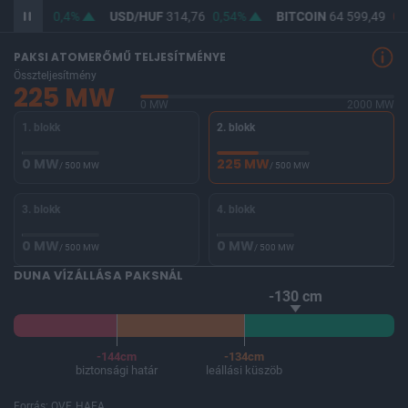
F
363,17
0,4%
USD/HUF
314,76
0,54%
BITCOIN
64 599,49
0%
PAKSI ATOMERŐMŰ TELJESÍTMÉNYE
Összteljesítmény
225 MW
0 MW
2000 MW
1. blokk
2. blokk
0 MW
225 MW
/ 500 MW
/ 500 MW
3. blokk
4. blokk
0 MW
0 MW
/ 500 MW
/ 500 MW
DUNA VÍZÁLLÁSA PAKSNÁL
-130 cm
-144cm
-134cm
biztonsági határ
leállási küszöb
Forrás: OVF, HAEA