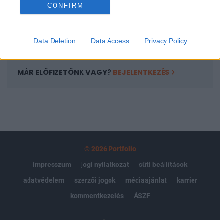
CONFIRM
kötéslistái
Előfizetés
Data Deletion
Data Access
Privacy Policy
MÁR ELŐFIZETŐNK VAGY?
BEJELENTKEZÉS
© 2026 Portfolio
impresszum
jogi nyilatkozat
süti beállítások
adatvédelem
szerzői jogok
médiaajánlat
karrier
kommentkezelés
ÁSZF