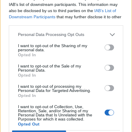
IAB’s list of downstream participants. This information may
Egyesült Államok legfőbb jogi fóruma.
also be disclosed by us to third parties on the
IAB’s List of
Downstream Participants
that may further disclose it to other
A volt amerikai elnök ügyvédjei útján a Colorado államban
third parties.
hozott döntés jogszerűtlenségének megállapítását, illetve
azt kéri, hogy a választási indulásból kizáró döntést
Personal Data Processing Opt Outs
semmisítsék meg, és "adják vissza a választók jogát, hogy
I want to opt-out of the Sharing of my
saját maguk döntsenek elnökjelöltjükről". Colorado állam
personal data.
legfelsőbb bírósága decemberben határozott úgy, hogy
Opted In
Donald Trumpra alkalmazható...
I want to opt-out of the Sale of my
Personal Data.
Opted In
KEDVES OLVASÓNK!
I want to opt-out of processing my
Personal Data for Targeted Advertising.
A keresett cikk a portfolio.hu hírarchívumához
Opted In
tartozik, melynek olvasása előfizetéses
regisztrációhoz kötött.
I want to opt-out of Collection, Use,
Retention, Sale, and/or Sharing of my
Personal Data that Is Unrelated with the
Az előfizetés a következőket tartalmazza:
Purposes for which it was collected.
Opted Out
Portfolio.hu teljes cikkarchívum
Kötéslisták: BÉT elmúlt 2 év napon belüli