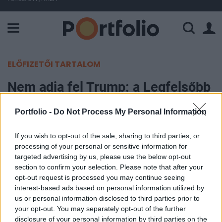
A Paksi Atomerőmű összteljesítménye 225 MW. A Duna vízállá
ELŐFIZETŐI TARTALOM
Nem adja fel Trump: a Legfelsőbb
Bíróságon fellebbez a
Portfolio -
Do Not Process My Personal Information
választásból való kizárás ellen
If you wish to opt-out of the sale, sharing to third parties, or
MTI
processing of your personal or sensitive information for
2024. január 04. 08:42
targeted advertising by us, please use the below opt-out
section to confirm your selection. Please note that after your
opt-out request is processed you may continue seeing
Donald Trump fellebbezést nyújtott be szerdán az
interest-based ads based on personal information utilized by
őt a választási indulásból kizáró, Colorado állam
us or personal information disclosed to third parties prior to
legfelsőbb bírósága által hozott döntés ellen a
your opt-out. You may separately opt-out of the further
disclosure of your personal information by third parties on the
szövetségi Legfelsőbb Bíróságon, amely az