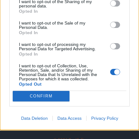
I want to opt-out of the Sharing of my
A keresett cikk a portfolio.hu hírarchívumához
personal data.
tartozik, melynek olvasása előfizetéses
Opted In
regisztrációhoz kötött.
I want to opt-out of the Sale of my
Personal Data.
Az előfizetés a következőket tartalmazza:
Opted In
Portfolio.hu teljes cikkarchívum
I want to opt-out of processing my
Kötéslisták: BÉT elmúlt 2 év napon belüli
Personal Data for Targeted Advertising.
kötéslistái
Opted In
I want to opt-out of Collection, Use,
Előfizetés
Retention, Sale, and/or Sharing of my
Personal Data that Is Unrelated with the
Purposes for which it was collected.
Opted Out
MÁR ELŐFIZETŐNK VAGY?
BEJELENTKEZÉS
CONFIRM
Data Deletion
Data Access
Privacy Policy