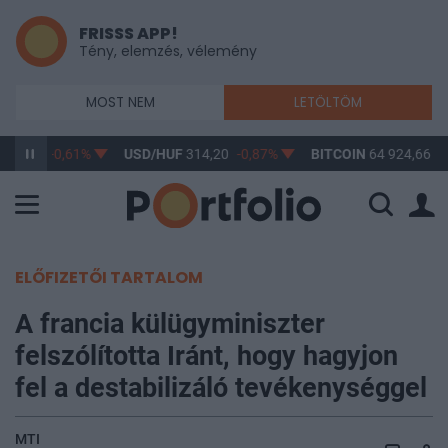
FRISSS APP!
Tény, elemzés, vélemény
MOST NEM
LETÖLTÖM
363,17
-0,61%
USD/HUF
314,20
-0,87%
BITCOIN
64 924,66
1
ELŐFIZETŐI TARTALOM
A francia külügyminiszter
felszólította Iránt, hogy hagyjon
fel a destabilizáló tevékenységgel
MTI