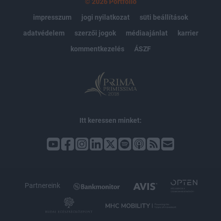
© 2026 Portfolio
impresszum
jogi nyilatkozat
süti beállítások
adatvédelem
szerzői jogok
médiaajánlat
karrier
kommentkezelés
ÁSZF
Itt keressen minket:
Partnereink