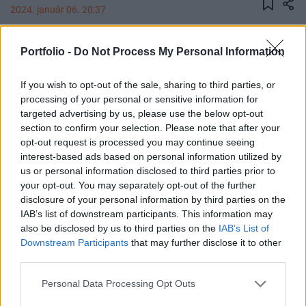
2024. január 06. 20:37
A francia külügyminiszter felszólította szombaton
Portfolio -
Do Not Process My Personal Information
Iránt, illetve Teherán szövetségeseit, hogy
hagyjanak fel destabilizáló tevékenységükkel a
If you wish to opt-out of the sale, sharing to third parties, or
Közel-Keleten, mert az izraeli-palesztin válság
processing of your personal or sensitive information for
targeted advertising by us, please use the below opt-out
"eszkalációja senkinek nem hozhat győzelmet".
section to confirm your selection. Please note that after your
opt-out request is processed you may continue seeing
Catherine Colonna az X közösségi oldalon tudatta, hogy
interest-based ads based on personal information utilized by
felhívta iráni hivatali kollégája, Hoszein Amirabdollahián
us or personal information disclosed to third parties prior to
figyelmét arra, soha nem volt még ilyen nagy a kockázata
your opt-out. You may separately opt-out of the further
annak, hogy a közel-keleti válság regionális konfliktussá
disclosure of your personal information by third parties on the
szélesedik. Teherán kialakította az úgynevezett "ellenállás
IAB’s list of downstream participants. This information may
tengelyét" azzal, hogy támogatja az ősellenségének
also be disclosed by us to third parties on the
IAB’s List of
Downstream Participants
that may further disclose it to other
tekintett Izraellel szemben álló...
third parties.
Personal Data Processing Opt Outs
KEDVES OLVASÓNK!