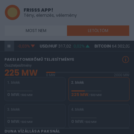
FRISSS APP!
Tény, elemzés, vélemény
MOST NEM
LETÖLTÖM
F
365,28
-0,03%
USD/HUF
317,02
0,02%
BITCOIN
64 302,02
-
PAKSI ATOMERŐMŰ TELJESÍTMÉNYE
Összteljesítmény
225 MW
0 MW
2000 MW
1. blokk
2. blokk
0 MW
225 MW
/ 500 MW
/ 500 MW
3. blokk
4. blokk
0 MW
0 MW
/ 500 MW
/ 500 MW
DUNA VÍZÁLLÁSA PAKSNÁL