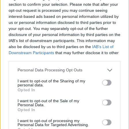
section to confirm your selection. Please note that after your
opt-out request is processed you may continue seeing
Portfolio
interest-based ads based on personal information utilized by
2024. január 10. 06:55
us or personal information disclosed to third parties prior to
your opt-out. You may separately opt-out of the further
Prosztatarák miatt kellett műteni Lloyd Austin
disclosure of your personal information by third parties on the
IAB’s list of downstream participants. This information may
amerikai védelmi minisztert, illetve az
also be disclosed by us to third parties on the
IAB’s List of
egészségügyi ellátás közben fellépő húgyúti
Downstream Participants
that may further disclose it to other
problémák miatt fekszik jelenleg is kórházban –
third parties.
írja az AP. Austin napokon át titkolta, hogy
Personal Data Processing Opt Outs
kórházban van, még felettese, Joe Biden amerikai
elnök előtt is.
I want to opt-out of the Sharing of my
personal data.
Opted In
Private Health Forum 2026Új lehetőségek a magyar
egészségügy előtt - De mégis mihez kezd ezzel a
I want to opt-out of the Sale of my
Personal Data.
magánegészségügyi szektor? Jubileumi konferenciánkon
Opted In
kiderül.Információ és jelentkezésLloyd Austin amerikai
védelmi miniszter nyolc napja fekszik kórházban, erről az
I want to opt-out of processing my
Personal Data for Targeted Advertising.
amerikai nyilvánosság (beleértve a Fehér Házat), viszont