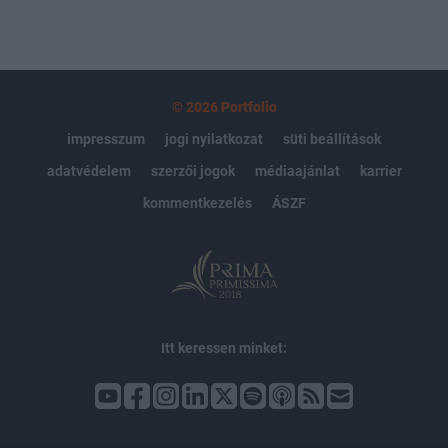
© 2026 Portfolio
impresszum
jogi nyilatkozat
süti beállítások
adatvédelem
szerzői jogok
médiaajánlat
karrier
kommentkezelés
ÁSZF
Itt keressen minket: