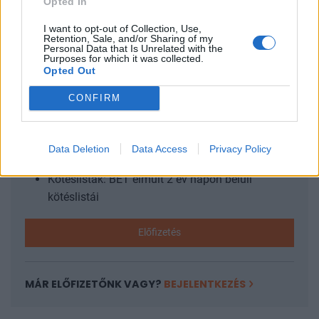
Opted In
csak négy nappal azután értesült, hogy a fegyveres...
I want to opt-out of Collection, Use,
Retention, Sale, and/or Sharing of my
Personal Data that Is Unrelated with the
KEDVES OLVASÓNK!
Purposes for which it was collected.
Opted Out
A keresett cikk a portfolio.hu hírarchívumához
tartozik, melynek olvasása előfizetéses
CONFIRM
regisztrációhoz kötött.
Az előfizetés a következőket tartalmazza:
Data Deletion
Data Access
Privacy Policy
Portfolio.hu teljes cikkarchívum
Kötéslisták: BÉT elmúlt 2 év napon belüli
kötéslistái
Előfizetés
MÁR ELŐFIZETŐNK VAGY?
BEJELENTKEZÉS