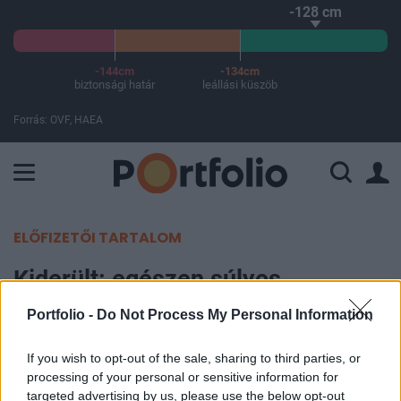
-128 cm
-144cm
-134cm
biztonsági határ
leállási küszöb
Forrás: OVF, HAEA
A Paksi Atomerőmű összteljesítménye 225 MW. A Duna vízállá
ELŐFIZETŐI TARTALOM
Kiderült: egészen súlyos
betegséget próbált eltitkolni Biden
Portfolio -
Do Not Process My Personal Information
elől az amerikai védelmi
If you wish to opt-out of the sale, sharing to third parties, or
miniszter, ráadásul komplikációk
processing of your personal or sensitive information for
is felléptek
targeted advertising by us, please use the below opt-out