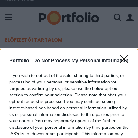
A Paksi Atomerőmű összteljesítménye 225 MW. A Duna vízállá
ELŐFIZETŐI TARTALOM
Ekkora lenne a baj? - Hadihajókat
Portfolio -
Do Not Process My Personal Information
küld a Vörös-tengerre az EU
If you wish to opt-out of the sale, sharing to third parties, or
Portfolio
processing of your personal or sensitive information for
2024. január 17. 10:01
targeted advertising by us, please use the below opt-out
section to confirm your selection. Please note that after your
opt-out request is processed you may continue seeing
A Politico értesülései szerint zöld utat kapott az
interest-based ads based on personal information utilized by
Európai Unió azon terve, melynek értelmében egy
us or personal information disclosed to third parties prior to
többnemzetiségű misszió keretében hadihajókat
your opt-out. You may separately opt-out of the further
küldenének a Vörös-tengerre.
disclosure of your personal information by third parties on the
IAB’s list of downstream participants. This information may