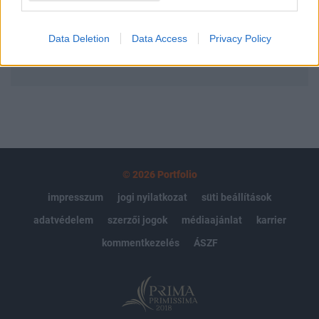
Előfizetés
Data Deletion
Data Access
Privacy Policy
MÁR ELŐFIZETŐNK VAGY?
BEJELENTKEZÉS
© 2026 Portfolio
impresszum
jogi nyilatkozat
süti beállítások
adatvédelem
szerzői jogok
médiaajánlat
karrier
kommentkezelés
ÁSZF