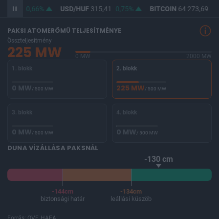
364,10
0,66%
USD/HUF
315,41
0,75%
BITCOIN
64 273,69
-0
PAKSI ATOMERŐMŰ TELJESÍTMÉNYE
Összteljesítmény
225 MW
0 MW
2000 MW
1. blokk
2. blokk
0 MW
225 MW
/ 500 MW
/ 500 MW
3. blokk
4. blokk
0 MW
0 MW
/ 500 MW
/ 500 MW
DUNA VÍZÁLLÁSA PAKSNÁL
-130 cm
-144cm
-134cm
biztonsági határ
leállási küszöb
Forrás: OVF, HAEA