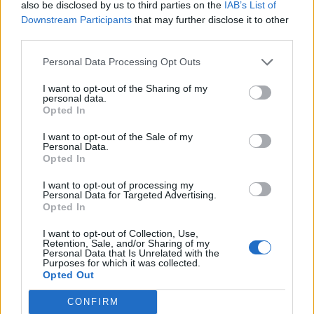
Spanyolország múlt héten megvétózta a nemzetközi
also be disclosed by us to third parties on the
IAB’s List of
Downstream Participants
that may further disclose it to other
szervezet hasonló tervét, mostanra azonban változtatott az
third parties.
álláspontján, így február végén valóban elindulhatnak a
hadihajók. Azt egyelőre nem lehet tudni, hogy mely államok
Personal Data Processing Opt Outs
haditengerészetei fogják biztosítani a hajókat. Korábban
I want to opt-out of the Sharing of my
szó volt arról, hogy a misszió a Franciaország által vezetett
personal data.
Agenor műveletre építene....
Opted In
I want to opt-out of the Sale of my
Personal Data.
KEDVES OLVASÓNK!
Opted In
A keresett cikk a portfolio.hu hírarchívumához
I want to opt-out of processing my
tartozik, melynek olvasása előfizetéses
Personal Data for Targeted Advertising.
Opted In
regisztrációhoz kötött.
I want to opt-out of Collection, Use,
Az előfizetés a következőket tartalmazza:
Retention, Sale, and/or Sharing of my
Personal Data that Is Unrelated with the
Portfolio.hu teljes cikkarchívum
Purposes for which it was collected.
Kötéslisták: BÉT elmúlt 2 év napon belüli
Opted Out
kötéslistái
CONFIRM