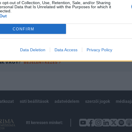
o opt-out of Collection, Use, Retention, Sale, and/or Sharing
övetkezőket tartalmazza:
ersonal Data that Is Unrelated with the Purposes for which it
 teljes cikkarchívum
lected.
Out
 BÉT elmúlt 2 év napon belüli
CONFIRM
Előfizetés
Data Deletion
Data Access
Privacy Policy
NK VAGY?
BEJELENTKEZÉS
latkozat
süti beállítások
adatvédelem
szerzői jogok
médiaaj
Itt keressen minket: