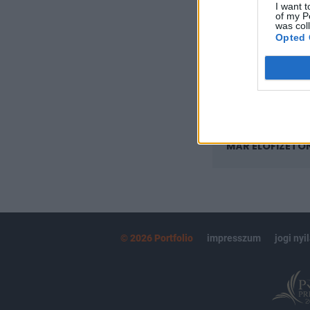
I want t
Az előfizetés a k
of my P
Portfolio.hu
was col
Opted 
Kötéslisták:
kötéslistái
MÁR ELŐFIZETŐ
© 2026 Portfolio
impresszum
jogi nyi