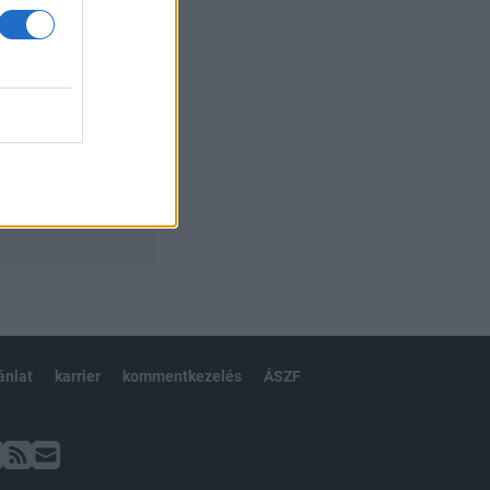
ánlat
karrier
kommentkezelés
ÁSZF