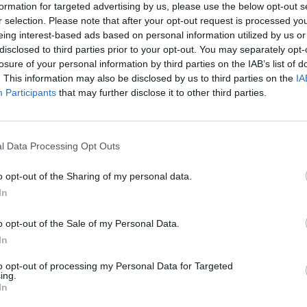
formation for targeted advertising by us, please use the below opt-out s
r selection. Please note that after your opt-out request is processed y
eing interest-based ads based on personal information utilized by us or
disclosed to third parties prior to your opt-out. You may separately opt-
losure of your personal information by third parties on the IAB’s list of
. This information may also be disclosed by us to third parties on the
IA
megháromszorozódott - nagyjából 190-re emelkedett 
Participants
that may further disclose it to other third parties.
reaiak száma az előző év adataihoz képest - jelentett
esítési minisztérium.
l Data Processing Opt Outs
reai szökevényt regisztráltak. Tavaly a külvilágtól elzárkózó d
kedelmi tisztségviselők emelkedő száma volt különösen feltűnő
o opt-out of the Sharing of my personal data.
4 ezer, Észak-Koreából átszökött ember él, aki a krónikus élelmi
In
ől menekült el. A szöuli tárca adatai szerint...
o opt-out of the Sale of my Personal Data.
In
ASÓNK!
to opt-out of processing my Personal Data for Targeted
a portfolio.hu hírarchívumához tartozik, melynek olvasása előf
ing.
In
ötött.