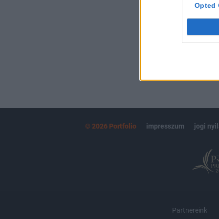
kötéslistái
Opted 
MÁR ELŐFIZETŐ
© 2026 Portfolio
impresszum
jogi nyi
Partnereink