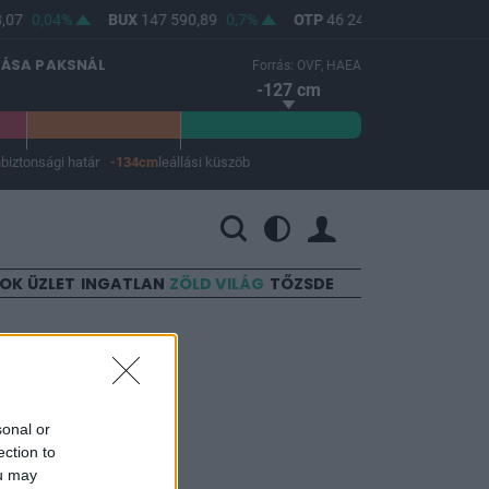
07
0,04%
BUX
147 590,89
0,7%
OTP
46 240
0,74%
MOL
LÁSA PAKSNÁL
Forrás: OVF, HAEA
-127 cm
m
biztonsági határ
-134cm
leállási küszöb
 a leállási küszöb -134 cm.
SOK
ÜZLET
INGATLAN
ZÖLD VILÁG
TŐZSDE
égeseitől
sonal or
ection to
ou may