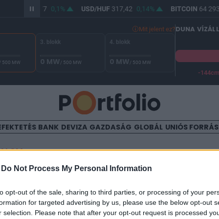
UR/HUF
365,77
0,1%
USD/HUF
317,42
0,14%
BITCOIN
64 293,
DUNA VÍZÁL
Mit jelent ez?
3. blokk
4. blokk
0 MW
0 MW
/ 500 MW
/ 500 MW
/ 500 MW
-144c
A Duna vízállása Paksnál -127 cm. A biztonsági határ -144 cm,
EFEKTETÉS
BANK
DEVIZA
GAZDASÁG
GLOBÁL
UNIÓS FORRÁ
TALOM
-
Do Not Process My Personal Information
yvert kér Ukrajna a szövets
to opt-out of the sale, sharing to third parties, or processing of your per
formation for targeted advertising by us, please use the below opt-out s
r selection. Please note that after your opt-out request is processed y