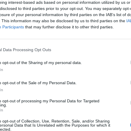
eing interest-based ads based on personal information utilized by us or
disclosed to third parties prior to your opt-out. You may separately opt-
 ukrán elnöki tanácsadó a Bild című német lapnak adot
losure of your personal information by third parties on the IAB’s list of
gy a harcok jelenlegi állása miatt Ukrajnának több feg
. This information may also be disclosed by us to third parties on the
IA
Participants
that may further disclose it to other third parties.
etségesektől.
 szakaszában az a probléma, hogy a fegyverek, drónok, gránátok 
lik el. Ezt ki kell egyenlíteni" - magyarázta a szombaton megjel
l Data Processing Opt Outs
gyetlen forgatókönyv létezik, amely szerint Ukrajnát a legjobb f
tő legjobban megerősödjön. Podoljak rámutatott, hogy...
o opt-out of the Sharing of my personal data.
In
ASÓNK!
o opt-out of the Sale of my Personal Data.
In
a portfolio.hu hírarchívumához tartozik, melynek olvasása előf
ötött.
to opt-out of processing my Personal Data for Targeted
ing.
övetkezőket tartalmazza:
In
 teljes cikkarchívum
o opt-out of Collection, Use, Retention, Sale, and/or Sharing
 BÉT elmúlt 2 év napon belüli
ersonal Data that Is Unrelated with the Purposes for which it
lected.