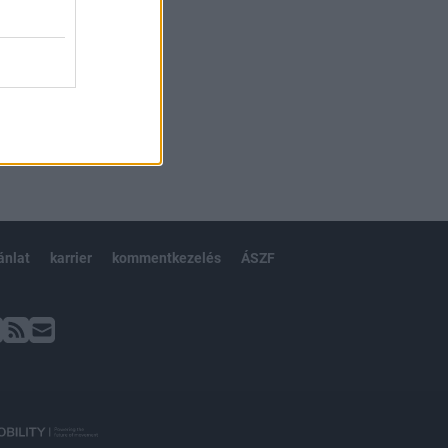
ánlat
karrier
kommentkezelés
ÁSZF