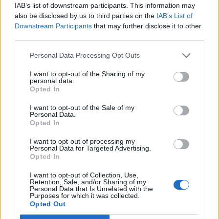
IAB’s list of downstream participants. This information may
területeket is.
also be disclosed by us to third parties on the
IAB’s List of
Downstream Participants
that may further disclose it to other
Julian Röpcke, a háborúval napi szinten foglalkozó német
third parties.
Bild újságírója geolokáció alapján azt állítja friss X
bejegyzésében, hogy az orosz csapatok áttörték Avgyijivka
Personal Data Processing Opt Outs
városának déli védvonalát. Russian invasion forces broke
I want to opt-out of the Sharing of my
through the southern defense of and operate one kilometer
personal data.
deep inside the town. #Avdiivka— Julian (Röpcke) January
Opted In
21, 2024 Az ukrán drónok...
I want to opt-out of the Sale of my
Personal Data.
Opted In
KEDVES OLVASÓNK!
I want to opt-out of processing my
A keresett cikk a portfolio.hu hírarchívumához
Personal Data for Targeted Advertising.
Opted In
tartozik, melynek olvasása előfizetéses
regisztrációhoz kötött.
I want to opt-out of Collection, Use,
Retention, Sale, and/or Sharing of my
Personal Data that Is Unrelated with the
Az előfizetés a következőket tartalmazza:
Purposes for which it was collected.
Portfolio.hu teljes cikkarchívum
Opted Out
Kötéslisták: BÉT elmúlt 2 év napon belüli