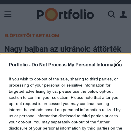
A Paksi Atomerőmű összteljesítménye 226 MW. A Duna vízállá
ELŐFIZETŐI TARTALOM
Nagy bajban az ukránok: áttörték
az oroszok a két éve ostromlott
Portfolio -
Do Not Process My Personal Information
város védelmét
If you wish to opt-out of the sale, sharing to third parties, or
Portfolio
processing of your personal or sensitive information for
2024. január 22. 07:59
targeted advertising by us, please use the below opt-out
section to confirm your selection. Please note that after your
opt-out request is processed you may continue seeing
Hétvégére szinte biztosan átszakadt a donbaszi
interest-based ads based on personal information utilized by
Avgyijivka város déli védelmi vonala. A
us or personal information disclosed to third parties prior to
rendelkezésre álló geolokációk és drónfelvételek
your opt-out. You may separately opt-out of the further
alapján az orosz csapatok elérték a lakott
disclosure of your personal information by third parties on the