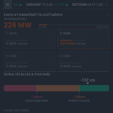
2,21
0,13%
USD/HUF
313,44
0,12%
BITCOIN
64 511,05
-0,14
PAKSI ATOMERŐMŰ TELJESÍTMÉNYE
Összteljesítmény
226 MW
0 MW
2000 MW
1. blokk
2. blokk
0 MW
226 MW
/ 500 MW
/ 500 MW
3. blokk
4. blokk
0 MW
0 MW
/ 500 MW
/ 500 MW
DUNA VÍZÁLLÁSA PAKSNÁL
-132 cm
-144cm
-134cm
biztonsági határ
leállási küszöb
Forrás: OVF, HAEA