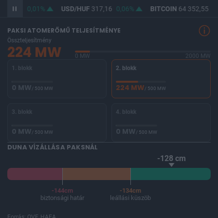
365,44
0,01%
USD/HUF
317,16
0,06%
BITCOIN
64 352,55
0,
PAKSI ATOMERŐMŰ TELJESÍTMÉNYE
Összteljesítmény
224 MW
0 MW
2000 MW
1. blokk
2. blokk
0 MW
224 MW
/ 500 MW
/ 500 MW
3. blokk
4. blokk
0 MW
0 MW
/ 500 MW
/ 500 MW
DUNA VÍZÁLLÁSA PAKSNÁL
-128 cm
-144cm
-134cm
biztonsági határ
leállási küszöb
Forrás: OVF, HAEA