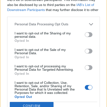
also be disclosed by us to third parties on the
IAB’s List of
Az országnak a saját felfogása szerint kell élnie, a nemzeti
Downstream Participants
that may further disclose it to other
érdekeitől vezéreltetve. Ez egyáltalán nem jelenti azt, hogy
third parties.
mi semmibe akarnánk venni mások érdekeit - mondta
Personal Data Processing Opt Outs
Putyin a Kalinyingrádi területen egyetemi hallgatókkal
tartott találkozón. Hozzátette: az, hogy a saját érdekeink
I want to opt-out of the Sharing of my
vezérelnek bennünket, és hogy sikerre törekszünk, azt
personal data.
Opted In
jelenti, hogy tiszteletben tartjuk...
I want to opt-out of the Sale of my
Personal Data.
Opted In
KEDVES OLVASÓNK!
I want to opt-out of processing my
A keresett cikk a portfolio.hu hírarchívumához
Personal Data for Targeted Advertising.
tartozik, melynek olvasása előfizetéses
Opted In
regisztrációhoz kötött.
I want to opt-out of Collection, Use,
Retention, Sale, and/or Sharing of my
Az előfizetés a következőket tartalmazza:
Personal Data that Is Unrelated with the
Purposes for which it was collected.
Portfolio.hu teljes cikkarchívum
Opted Out
Kötéslisták: BÉT elmúlt 2 év napon belüli
kötéslistái
CONFIRM