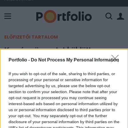
A Paksi Atomerőmű összteljesítménye 224 MW. A Duna vízállá
ELŐFIZETŐI TARTALOM
Kemény üzenetet küldött
Vlagyimir Putyin
Portfolio -
Do Not Process My Personal Information
If you wish to opt-out of the sale, sharing to third parties, or
MTI
processing of your personal or sensitive information for
2024. január 25. 19:31
targeted advertising by us, please use the below opt-out
section to confirm your selection. Please note that after your
Az Oroszországi Föderáció sohasem fogja
opt-out request is processed you may continue seeing
megengedni, hogy semmibe vegyék az érdekeit -
interest-based ads based on personal information utilized by
us or personal information disclosed to third parties prior to
jelentette ki Vlagyimir Putyin orosz elnök
your opt-out. You may separately opt-out of the further
csütörtökön Kalinyingrádban, egy egyetemi
disclosure of your personal information by third parties on the
hallgatókkal tartott találkozón.
IAB’s list of downstream participants. This information may