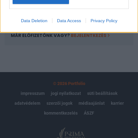
Előfizetés
Data Deletion
Data Access
Privacy Policy
MÁR ELŐFIZETŐNK VAGY?
BEJELENTKEZÉS
© 2026 Portfolio
impresszum
jogi nyilatkozat
süti beállítások
adatvédelem
szerzői jogok
médiaajánlat
karrier
kommentkezelés
ÁSZF