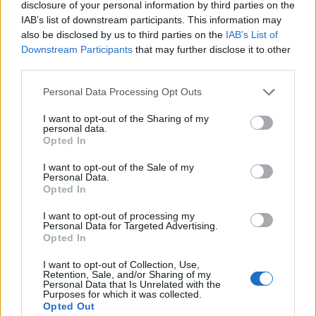
disclosure of your personal information by third parties on the
tájékoztatóján Daniel Hagari, az izraeli hadsereg
IAB’s list of downstream participants. This information may
szóvivője.
also be disclosed by us to third parties on the
IAB’s List of
Downstream Participants
that may further disclose it to other
Ahol a Hezbollah van, mi is ott leszünk. Lépéseket fogunk
third parties.
tenni a Közel-Keleten mindenhol, ahol csak szükséges -
Personal Data Processing Opt Outs
mondta Hagari. Az izraeli hadsereg a legritkábban oszt
meg részleteket, és rendszerint csak igen szűkszavúan
I want to opt-out of the Sharing of my
personal data.
nyilatkozik szíriai műveleteiről. Hagari elmondta azt is,
Opted In
hogy Libanonban mintegy 34 ezer Hezbollah-célpontot -
köztük határellenőrzési állásokat, fegyverraktárakat...
I want to opt-out of the Sale of my
Personal Data.
Opted In
KEDVES OLVASÓNK!
I want to opt-out of processing my
Personal Data for Targeted Advertising.
A keresett cikk a portfolio.hu hírarchívumához
Opted In
tartozik, melynek olvasása előfizetéses
I want to opt-out of Collection, Use,
regisztrációhoz kötött.
Retention, Sale, and/or Sharing of my
Personal Data that Is Unrelated with the
Purposes for which it was collected.
Az előfizetés a következőket tartalmazza:
Opted Out