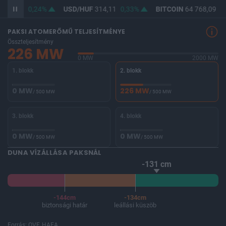
362,61
0,24%
USD/HUF
314,11
0,33%
BITCOIN
64 768,09
0,
PAKSI ATOMERŐMŰ TELJESÍTMÉNYE
Összteljesítmény
226 MW
0 MW
2000 MW
1. blokk
2. blokk
0 MW
226 MW
/ 500 MW
/ 500 MW
3. blokk
4. blokk
0 MW
0 MW
/ 500 MW
/ 500 MW
DUNA VÍZÁLLÁSA PAKSNÁL
-131 cm
-144cm
-134cm
biztonsági határ
leállási küszöb
Forrás: OVF, HAEA