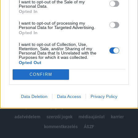
I want to opt-out of the Sale of my
Kötéslisták: BÉT elmúlt 2 év napon belüli
Personal Data.
kötéslistái
Opted In
I want to opt-out of processing my
Előfizetés
Personal Data for Targeted Advertising.
Opted In
I want to opt-out of Collection, Use,
MÁR ELŐFIZETŐNK VAGY?
BEJELENTKEZÉS
Retention, Sale, and/or Sharing of my
Personal Data that Is Unrelated with the
Purposes for which it was collected.
Opted Out
CONFIRM
Data Deletion
Data Access
Privacy Policy
© 2026 Portfolio
impresszum
jogi nyilatkozat
süti beállítások
adatvédelem
szerzői jogok
médiaajánlat
karrier
kommentkezelés
ÁSZF