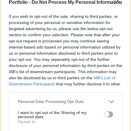
Andrej Juszov, az ukrán védelmi minisztérium
Portfolio -
Do Not Process My Personal Information
hírszerzési osztályának egyik szóvivője.
If you wish to opt-out of the sale, sharing to third parties, or
A moszkvai koncerttermet legalább négy fegyveres
processing of your personal or sensitive information for
targeted advertising by us, please use the below opt-out
támadta meg, akik válogatás nélkül kezdték gyilkolni egy
section to confirm your selection. Please note that after your
zenei előadás résztvevőit, az incidens halálos áldozatainak
opt-out request is processed you may continue seeing
száma már a 40-et is meghaladta. A Crocus City lángba
interest-based ads based on personal information utilized by
borult, az orosz kommandósok most hatoltak be az
us or personal information disclosed to third parties prior to
épületbe. Kapcsolódó cikkünk 2024. 03. 22. Terrortámadás
your opt-out. You may separately opt-out of the further
érte Moszkvát, lángba borult egy épület ...
disclosure of your personal information by third parties on the
IAB’s list of downstream participants. This information may
also be disclosed by us to third parties on the
IAB’s List of
KEDVES OLVASÓNK!
Downstream Participants
that may further disclose it to other
third parties.
A keresett cikk a portfolio.hu hírarchívumához
tartozik, melynek olvasása előfizetéses
Personal Data Processing Opt Outs
regisztrációhoz kötött.
I want to opt-out of the Sharing of my
personal data.
Az előfizetés a következőket tartalmazza:
Opted In
Portfolio.hu teljes cikkarchívum