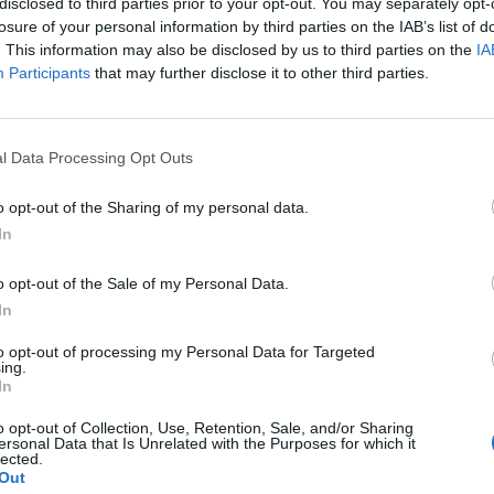
disclosed to third parties prior to your opt-out. You may separately opt-
észül ellenük, a Crocus City Hall a Washington által t
losure of your personal information by third parties on the IAB’s list of
ntok listáján szerepelt – tudta meg a New York Times.
. This information may also be disclosed by us to third parties on the
IA
Participants
that may further disclose it to other third parties.
 március elején részletes figyelmeztetést küldött Oroszországna
l ellenük: tudták, hogy az ISIS-K támadásra készül és azt is köz
Crocus City Hall a lehetséges célpontok közt szerepel. Az Egyes
l Data Processing Opt Outs
igyelmeztetést, de se Moszkva, se Teherán nem vette...
o opt-out of the Sharing of my personal data.
In
ASÓNK!
o opt-out of the Sale of my Personal Data.
a portfolio.hu hírarchívumához tartozik, melynek olvasása előf
In
ötött.
to opt-out of processing my Personal Data for Targeted
övetkezőket tartalmazza:
ing.
 teljes cikkarchívum
In
 BÉT elmúlt 2 év napon belüli
o opt-out of Collection, Use, Retention, Sale, and/or Sharing
ersonal Data that Is Unrelated with the Purposes for which it
lected.
Out
Előfizetés