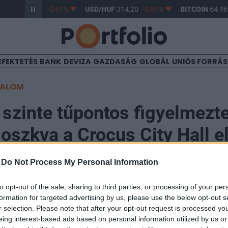
/HUF
363,17
-0,61%
USD/HUF
314,20
-0,87%
BITCOIN
64 965
EFEKTETÉS
BANK
DEVIZA
GAZDASÁG
GLOBÁL
UNIÓS FORRÁ
TALOM
: szinte tűpontos figyelmezt
oszkva a Crocus City Hall el
ról
-
Do Not Process My Personal Information
to opt-out of the sale, sharing to third parties, or processing of your per
formation for targeted advertising by us, please use the below opt-out s
r selection. Please note that after your opt-out request is processed y
eing interest-based ads based on personal information utilized by us or
mok részletes figyelmeztetést küldött Oroszországnak 