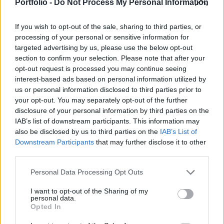
áll, amelynek több oka is van - írta meg a Kyiv
Portfolio -
Do Not Process My Personal Information
Independent.
If you wish to opt-out of the sale, sharing to third parties, or
Az ukrán parlament működésében az elmúlt hónapokban
processing of your personal or sensitive information for
jelentős nehézségek merültek fel, mivel a kormányzat nem
targeted advertising by us, please use the below opt-out
section to confirm your selection. Please note that after your
tudta biztosítani a szükséges szavazatokat az ülések
opt-out request is processed you may continue seeing
során. A kijevi újság által megkérdezett szakértők és
interest-based ads based on personal information utilized by
törvényhozók szerint ez nem politikai nézeteltérésekből,
us or personal information disclosed to third parties prior to
hanem a képviselők általános frusztrációjából fakad. A
your opt-out. You may separately opt-out of the further
problémák között szerepelnek...
disclosure of your personal information by third parties on the
IAB’s list of downstream participants. This information may
also be disclosed by us to third parties on the
IAB’s List of
KEDVES OLVASÓNK!
Downstream Participants
that may further disclose it to other
third parties.
A keresett cikk a portfolio.hu hírarchívumához
tartozik, melynek olvasása előfizetéses
Personal Data Processing Opt Outs
regisztrációhoz kötött.
I want to opt-out of the Sharing of my
personal data.
Az előfizetés a következőket tartalmazza:
Opted In
Portfolio.hu teljes cikkarchívum