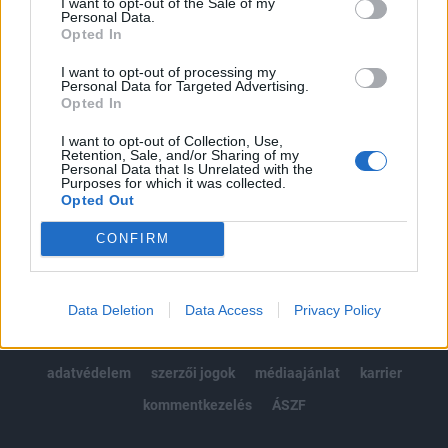
I want to opt-out of the Sale of my
Kötéslisták: BÉT elmúlt 2 év napon belüli
Personal Data.
kötéslistái
Opted In
I want to opt-out of processing my
Előfizetés
Personal Data for Targeted Advertising.
Opted In
I want to opt-out of Collection, Use,
MÁR ELŐFIZETŐNK VAGY?
BEJELENTKEZÉS
Retention, Sale, and/or Sharing of my
Personal Data that Is Unrelated with the
Purposes for which it was collected.
Opted Out
CONFIRM
© 2026 Portfolio
Data Deletion
Data Access
Privacy Policy
impresszum
jogi nyilatkozat
süti beállítások
adatvédelem
szerzői jogok
médiaajánlat
karrier
kommentkezelés
ÁSZF