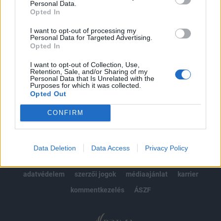
Personal Data.
kötéslistái
Opted In
Előfizetés
I want to opt-out of processing my
Personal Data for Targeted Advertising.
Opted In
I want to opt-out of Collection, Use,
MÁR ELŐFIZETŐNK VAGY?
BEJELENTKEZÉS
Retention, Sale, and/or Sharing of my
Personal Data that Is Unrelated with the
Purposes for which it was collected.
Opted Out
CONFIRM
© 2026 Portfolio
Data Deletion
Data Access
Privacy Policy
impresszum
jogi nyilatkozat
süti beállítások
adatvédelem
szerzői jogok
médiaajánlat
karrier
kommentkezelés
ÁSZF