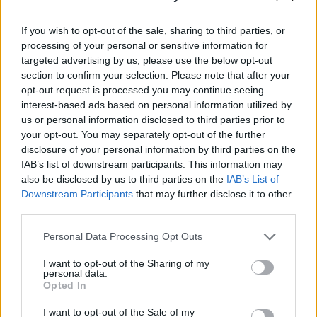
írnak.
If you wish to opt-out of the sale, sharing to third parties, or
Energy Investment Forum 2026Az energiaszektor
processing of your personal or sensitive information for
csúcsvezetői egy helyen: stratégiai válaszok
targeted advertising by us, please use the below opt-out
versenyképességről, beruházásokról, szabályozásról és az
section to confirm your selection. Please note that after your
energetikai jövőjéről.Információ és jelentkezésAz elemzés
opt-out request is processed you may continue seeing
arról ír, hogy az orosz csapatok a frontszakasz több részén
interest-based ads based on personal information utilized by
us or personal information disclosed to third parties prior to
egyre jobban fokozták a gépesített szárazföldi támadások
your opt-out. You may separately opt-out of the further
mennyiségét. Az ISW szerint a jövőben ez...
disclosure of your personal information by third parties on the
IAB’s list of downstream participants. This information may
also be disclosed by us to third parties on the
IAB’s List of
KEDVES OLVASÓNK!
Downstream Participants
that may further disclose it to other
third parties.
A keresett cikk a portfolio.hu hírarchívumához
tartozik, melynek olvasása előfizetéses
Personal Data Processing Opt Outs
regisztrációhoz kötött.
I want to opt-out of the Sharing of my
Az előfizetés a következőket tartalmazza:
personal data.
Opted In
Portfolio.hu teljes cikkarchívum
Kötéslisták: BÉT elmúlt 2 év napon belüli
I want to opt-out of the Sale of my