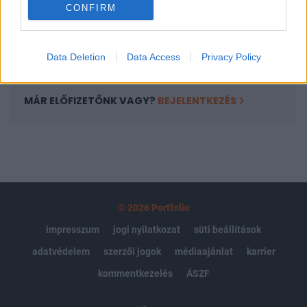
CONFIRM
kötéslistái
Előfizetés
Data Deletion
Data Access
Privacy Policy
MÁR ELŐFIZETŐNK VAGY?
BEJELENTKEZÉS
© 2026 Portfolio
impresszum
jogi nyilatkozat
süti beállítások
adatvédelem
szerzői jogok
médiaajánlat
karrier
kommentkezelés
ÁSZF