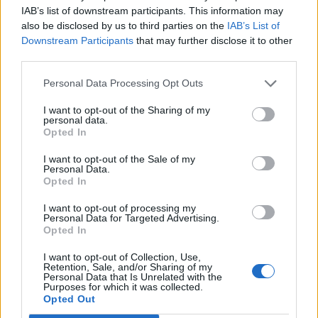
IAB’s list of downstream participants. This information may
260 néven is ismert JSz-7-est.
also be disclosed by us to third parties on the
IAB’s List of
Downstream Participants
that may further disclose it to other
Digital Compliance by Design & Legaltech 2024Idén
third parties.
először szervez közösen konferenciát a Portfolio és a
Wolters Kluwer a témában – körüljárjuk, hogyan hat a
Personal Data Processing Opt Outs
LegalTech és a DigitalCompliance a versenyképességre és
I want to opt-out of the Sharing of my
melyek a digitális térben való jelenlétet meghatározó
personal data.
legfontosabb jogi-szabályozási területek. Vegyen részt Ön
Opted In
is a jogi, üzleti, informatikai és kiberbiztonsági...
I want to opt-out of the Sale of my
Personal Data.
Opted In
KEDVES OLVASÓNK!
I want to opt-out of processing my
Personal Data for Targeted Advertising.
A keresett cikk a portfolio.hu hírarchívumához
Opted In
tartozik, melynek olvasása előfizetéses
regisztrációhoz kötött.
I want to opt-out of Collection, Use,
Retention, Sale, and/or Sharing of my
Personal Data that Is Unrelated with the
Az előfizetés a következőket tartalmazza:
Purposes for which it was collected.
Opted Out
Portfolio.hu teljes cikkarchívum
Kötéslisták: BÉT elmúlt 2 év napon belüli