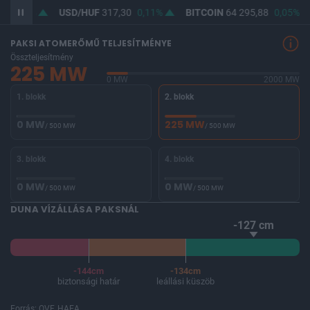
9
0,05%
USD/HUF
317,30
0,11%
BITCOIN
64 295,88
0,05%
PAKSI ATOMERŐMŰ TELJESÍTMÉNYE
Összteljesítmény
225 MW
0 MW
2000 MW
1. blokk
2. blokk
0 MW
225 MW
/ 500 MW
/ 500 MW
3. blokk
4. blokk
0 MW
0 MW
/ 500 MW
/ 500 MW
DUNA VÍZÁLLÁSA PAKSNÁL
-127 cm
-144cm
-134cm
biztonsági határ
leállási küszöb
Forrás: OVF, HAEA