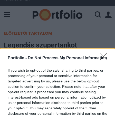
A Paksi Atomerőmű összteljesítménye 225 MW. A Duna vízállá
ELŐFIZETŐI TARTALOM
Legendás szupertankot
élesztenek újjá az oroszok:
Portfolio -
Do Not Process My Personal Information
felújítják a JSz-7-est
If you wish to opt-out of the sale, sharing to third parties, or
Portfolio
processing of your personal or sensitive information for
2024. április 04. 09:42
targeted advertising by us, please use the below opt-out
section to confirm your selection. Please note that after your
opt-out request is processed you may continue seeing
Úgy néz ki, orosz hadmérnökök egy kis csapata
interest-based ads based on personal information utilized by
elkezdett azon dolgozni, hogy működőképessé
us or personal information disclosed to third parties prior to
varázsolják a Szovjetunió egyik legnagyobb,
your opt-out. You may separately opt-out of the further
disclosure of your personal information by third parties on the
legnehezebb harckocsi-prototípusát, az Objekt