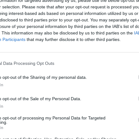
formation for targeted advertising by us, please use the below opt-out s
r selection. Please note that after your opt-out request is processed y
eing interest-based ads based on personal information utilized by us or
disclosed to third parties prior to your opt-out. You may separately opt-
losure of your personal information by third parties on the IAB’s list of
r, az amerikai képviselőház hírszerzési bizottságának 
. This information may also be disclosed by us to third parties on the
IA
bizonyos republikánus kongresszusi tagok orosz prop
Participants
that may further disclose it to other third parties.
Ukrajna elleni invázióval kapcsolatban, ami megnehezít
 és demokrácia közötti harc valódi megértését - írta a
l Data Processing Opt Outs
az Ohio állambeli republikánus képviselő és a képviselőház hírsz
, hogy igaznak tartja azt az állítást, miszerint a kongresszus repu
o opt-out of the Sharing of my personal data.
agandát terjesztenek Vlagyimir Putyin orosz elnök ukrajnai inv
In
r nem nevezett meg konkrét személyeket, de egyetértett...
o opt-out of the Sale of my Personal Data.
In
ASÓNK!
to opt-out of processing my Personal Data for Targeted
a portfolio.hu hírarchívumához tartozik, melynek olvasása előf
ing.
ötött.
In
övetkezőket tartalmazza: