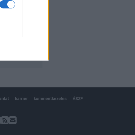
ánlat
karrier
kommentkezelés
ÁSZF