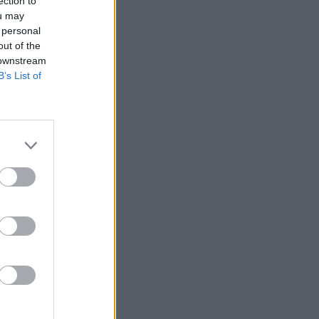
ection to
ou may
 personal
out of the
 downstream
elnöke,
B’s List of
agandát
i a
 Washington Post.
erzési bizottságának
blikánus tagjai közül
áziójával
izetéses