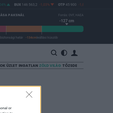
04%
BUX
146 563,2
-1,03%
OTP
45 900
-1,82%
MOL
4 640
LÁSA PAKSNÁL
Forrás: OVF, HAEA
-127 cm
m
biztonsági határ
-134cm
leállási küszöb
 a leállási küszöb -134 cm.
SOK
ÜZLET
INGATLAN
ZÖLD VILÁG
TŐZSDE
tatnak
sonal or