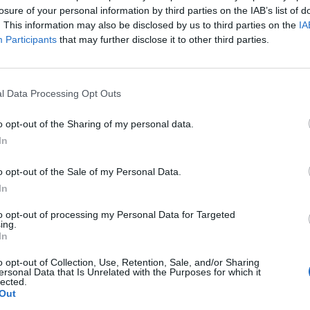
líciót vezető, Donald Tusk-féle Polgári Koalíció (KO) 
losure of your personal information by third parties on the IAB’s list of
zte meg a hétfő este közzétett összesített eredmények
. This information may also be disclosed by us to third parties on the
IA
Participants
that may further disclose it to other third parties.
ik fordulóra kerül sor azokban a körzetekben, amelyekben a pol
 meg a szavazatok több mint 50 százalékát. A lengyel országos
nlapján a szavazatok százszázalékos feldolgozottsága alapján
l Data Processing Opt Outs
tják, hogy a PiS és a KO eredménye között valamivel nagyobb 
o opt-out of the Sharing of my personal data.
In
ASÓNK!
a portfolio.hu hírarchívumához tartozik, melynek olvasása előf
o opt-out of the Sale of my Personal Data.
ötött.
In
övetkezőket tartalmazza:
to opt-out of processing my Personal Data for Targeted
ing.
 teljes cikkarchívum
In
 BÉT elmúlt 2 év napon belüli
o opt-out of Collection, Use, Retention, Sale, and/or Sharing
ersonal Data that Is Unrelated with the Purposes for which it
lected.
Out
Előfizetés