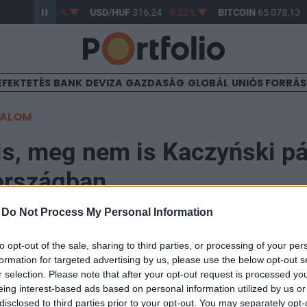
364,72
-0,19%
USD/HUF
316,24
-0,23%
BITCOIN
65 078,13
1
EFEKTETÉS
BANK
DEVIZA
GAZDASÁG
GLOBÁL
UNIÓS FORRÁ
TALOM
is, meg nem is Kaczyński pá
országban
-
Do Not Process My Personal Information
to opt-out of the sale, sharing to third parties, or processing of your per
formation for targeted advertising by us, please use the below opt-out s
ő, a Jarosław Kaczyński vezette Jog és Igazságosság (P
r selection. Please note that after your opt-out request is processed y
százalékát kapta a lengyel helyhatósági választások el
eing interest-based ads based on personal information utilized by us or
disclosed to third parties prior to your opt-out. You may separately opt-