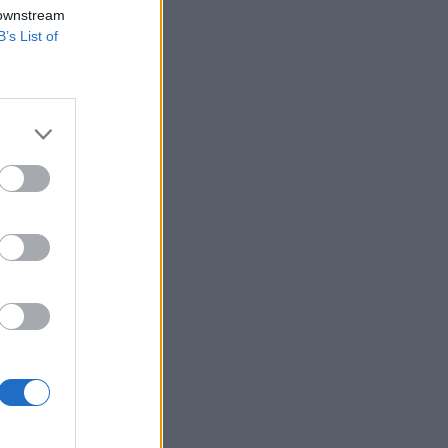
a voksok 30,6
 downstream
 szerint.
B’s List of
gármesterjelöltek
 választási
 közreadott
a különbség...
izetéses