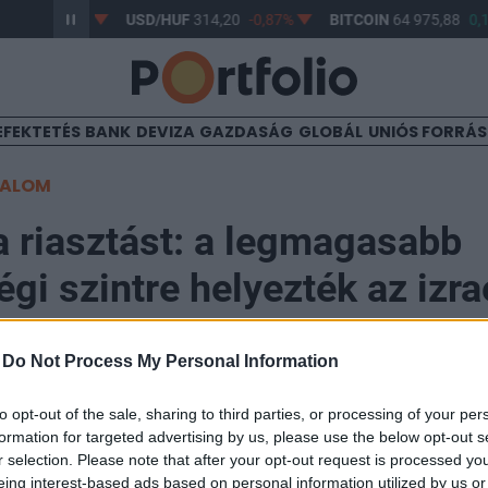
3,17
-0,61%
USD/HUF
314,20
-0,87%
BITCOIN
64 975,88
0,1
EFEKTETÉS
BANK
DEVIZA
GAZDASÁG
GLOBÁL
UNIÓS FORRÁ
TALOM
a riasztást: a legmagasabb
gi szintre helyezték az izra
get
-
Do Not Process My Personal Information
to opt-out of the sale, sharing to third parties, or processing of your per
formation for targeted advertising by us, please use the below opt-out s
r selection. Please note that after your opt-out request is processed y
a legmagasabb szintű készültségben vár egy esetleges
eing interest-based ads based on personal information utilized by us or