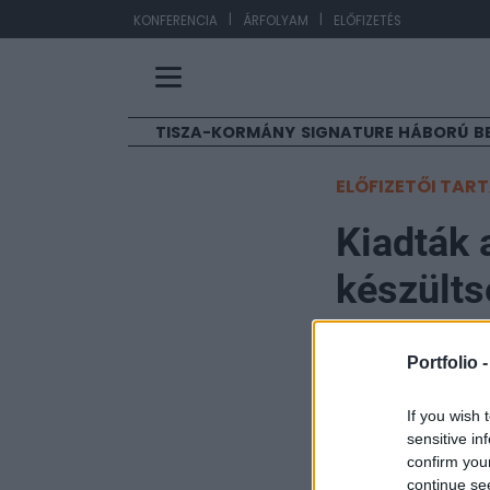
|
|
EUR/HUF
36
KONFERENCIA
ÁRFOLYAM
ELŐFIZETÉS
TISZA-KORMÁNY
SIGNATURE
HÁBORÚ
B
ELŐFIZETŐI TAR
Kiadták 
készültsé
hadsere
Portfolio 
Portfolio
If you wish 
2024. április 12. 09:57
sensitive in
confirm you
Izrael hadereje 
continue se