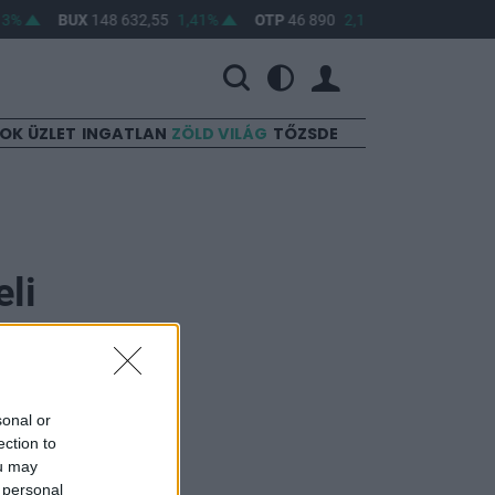
3%
BUX
148 632,55
1,41%
OTP
46 890
2,16%
MOL
4 650
SOK
ÜZLET
INGATLAN
ZÖLD VILÁG
TŐZSDE
eli
sonal or
ection to
ou may
 támadást Irán
 personal