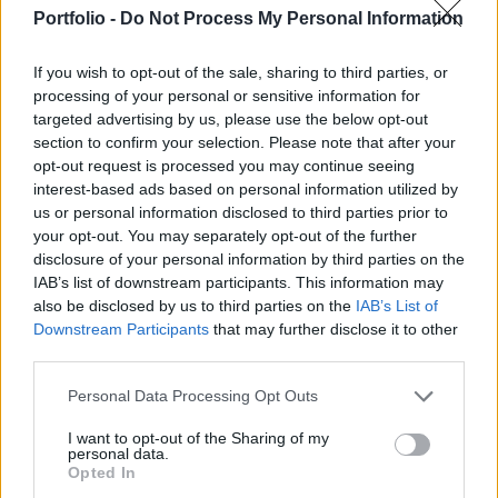
győri és sormási állomások is csatlakoztak
Portfolio -
Do Not Process My Personal Information
hozzájuk - írja a Villanyautosok.hu.
If you wish to opt-out of the sale, sharing to third parties, or
A Tesla Magyarországon jelenleg tíz helyszínen működtet
processing of your personal or sensitive information for
összesen 114 nagyteljesítményű töltőoszlopot. Ezen
targeted advertising by us, please use the below opt-out
oszlopok közül nyolcat, egy globális kezdeményezés
section to confirm your selection. Please note that after your
részeként, már tavaly december 8-án megnyitottak minden
opt-out request is processed you may continue seeing
elektromos jármű tulajdonos számára. A Tesla
interest-based ads based on personal information utilized by
töltőállomásain más márkájú elektromos autók
us or personal information disclosed to third parties prior to
your opt-out. You may separately opt-out of the further
tulajdonosai magasabb díjat fizetnek a töltésért, mint a
disclosure of your personal information by third parties on the
Tesla...
IAB’s list of downstream participants. This information may
also be disclosed by us to third parties on the
IAB’s List of
Downstream Participants
that may further disclose it to other
KEDVES OLVASÓNK!
third parties.
A keresett cikk a portfolio.hu hírarchívumához
Personal Data Processing Opt Outs
tartozik, melynek olvasása előfizetéses
regisztrációhoz kötött.
I want to opt-out of the Sharing of my
personal data.
Opted In
Az előfizetés a következőket tartalmazza: