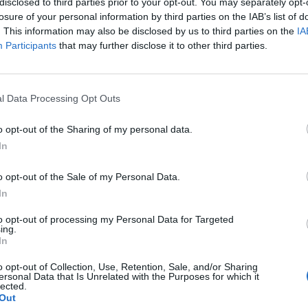
disclosed to third parties prior to your opt-out. You may separately opt-
ának, főképpen a légvédelem területén - jelentette ki 
losure of your personal information by third parties on the IAB’s list of
énteken Brüsszelben.
. This information may also be disclosed by us to third parties on the
IA
Participants
that may further disclose it to other third parties.
krajna Tanács virtuális egyeztetését követő sajtótájékoztatójá
sre jutott, hogy vannak olyan légvédelmi rendszerek, amelyeket 
t bocsátani. A Patriot légvédelmi rendszereken kívül vannak más 
l Data Processing Opt Outs
égesek biztosítani tudnak Kijev számára, például a francia SAM
o opt-out of the Sharing of my personal data.
In
ASÓNK!
o opt-out of the Sale of my Personal Data.
a portfolio.hu hírarchívumához tartozik, melynek olvasása előf
In
ötött.
to opt-out of processing my Personal Data for Targeted
övetkezőket tartalmazza:
ing.
 teljes cikkarchívum
In
 BÉT elmúlt 2 év napon belüli
o opt-out of Collection, Use, Retention, Sale, and/or Sharing
ersonal Data that Is Unrelated with the Purposes for which it
lected.
Out
Előfizetés