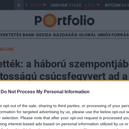
R/HUF
363,17
-0,61%
USD/HUF
314,20
-0,87%
BITCOIN
64 9
EFEKTETÉS
BANK
DEVIZA
GAZDASÁG
GLOBÁL
UNIÓS FORRÁ
TALOM
ették: a háború szempontjáb
tosságú csúcsfegyvert ad 
nak
-
Do Not Process My Personal Information
to opt-out of the sale, sharing to third parties, or processing of your per
formation for targeted advertising by us, please use the below opt-out s
r selection. Please note that after your opt-out request is processed y
eing interest-based ads based on personal information utilized by us or
iniszterei megállapodtak abban, hogy további katon