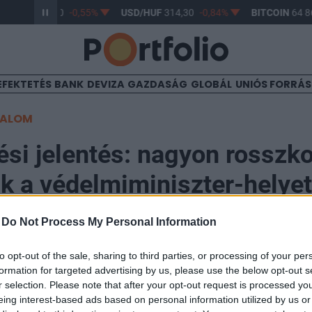
R/HUF
363,40
-0,55%
USD/HUF
314,30
-0,84%
BITCOIN
64 86
EFEKTETÉS
BANK
DEVIZA
GAZDASÁG
GLOBÁL
UNIÓS FORRÁ
TALOM
ési jelentés: nagyon rosszkor
k a védelmiminiszter-helyet
-
Do Not Process My Personal Information
to opt-out of the sale, sharing to third parties, or processing of your per
formation for targeted advertising by us, please use the below opt-out s
r selection. Please note that after your opt-out request is processed y
eing interest-based ads based on personal information utilized by us or
lyság védelmi minisztériuma csütörtökön ismét elkészí