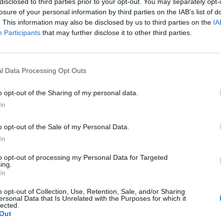
disclosed to third parties prior to your opt-out. You may separately opt-
foglalkozó szokásos napi jelentését, melyben ezúttal 
losure of your personal information by third parties on the IAB’s list of
-helyettes korrupciós botrányával foglalkoztak.
. This information may also be disclosed by us to third parties on the
IA
Participants
that may further disclose it to other third parties.
ontban foglalta össze meglátásait: Április 23-án érkezett a jele
ét hónapra őrizetbe vette Timur Ivanov helyettes védelmi minisz
deráció Bűntető Törvénykönyvének 6. szakasz 290. paragrafusa 
l Data Processing Opt Outs
 miatt indult meg az eljárás. Hasonló vétségekért...
o opt-out of the Sharing of my personal data.
In
ASÓNK!
o opt-out of the Sale of my Personal Data.
a portfolio.hu hírarchívumához tartozik, melynek olvasása előf
In
ötött.
to opt-out of processing my Personal Data for Targeted
övetkezőket tartalmazza:
ing.
 teljes cikkarchívum
In
 BÉT elmúlt 2 év napon belüli
o opt-out of Collection, Use, Retention, Sale, and/or Sharing
ersonal Data that Is Unrelated with the Purposes for which it
lected.
Out
Előfizetés