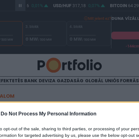
R/HUF
365,46
0,01%
USD/HUF
317,18
0,07%
BITCOIN
64 296
DUNA VÍZÁL
Mit jelent ez?
3. blokk
4. blokk
0 MW
0 MW
/ 500 MW
/ 500 MW
/ 500 MW
-144c
A Duna vízállása Paksnál -128 cm. A biztonsági határ -144 cm,
EFEKTETÉS
BANK
DEVIZA
GAZDASÁG
GLOBÁL
UNIÓS FORRÁ
TALOM
t vetettek be a tüntetőkkel
-
Do Not Process My Personal Information
Tbilisziben
to opt-out of the sale, sharing to third parties, or processing of your per
formation for targeted advertising by us, please use the below opt-out s