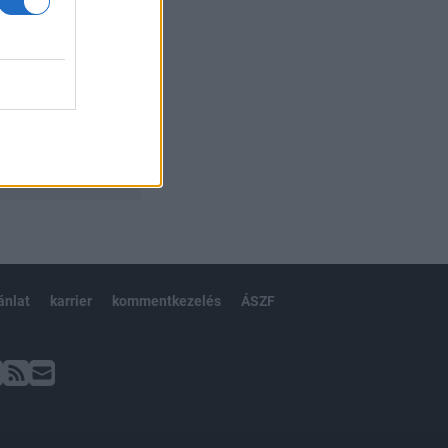
ánlat
karrier
kommentkezelés
ÁSZF