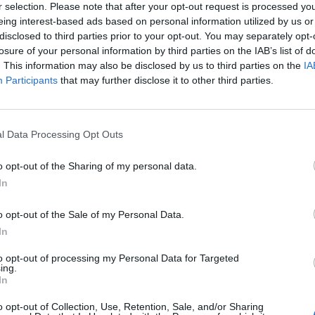
r selection. Please note that after your opt-out request is processed y
eing interest-based ads based on personal information utilized by us or
disclosed to third parties prior to your opt-out. You may separately opt-
losure of your personal information by third parties on the IAB’s list of
yen, az Európai Bizottság elnöke elítélte a tüntetők ell
. This information may also be disclosed by us to third parties on the
IA
zakot, és arra sürgette Grúziát, hogy kövesse az európ
Participants
that may further disclose it to other third parties.
a grúzok demokráciához való ragaszkodását méltatta.
 elnöke, Ursula von der Leyen kritikával illette a Tbilisziben tört
l Data Processing Opt Outs
et. A grúz fővárosban a rendfenntartó erők könnygázt és kábí
tetők ellen, akik a "külföldi ügynökökről" szóló jogszabály ell
o opt-out of the Sharing of my personal data.
sztönözte Grúziát, hogy továbbra is az európai integráció...
In
o opt-out of the Sale of my Personal Data.
ASÓNK!
In
a portfolio.hu hírarchívumához tartozik, melynek olvasása előf
to opt-out of processing my Personal Data for Targeted
ötött.
ing.
In
övetkezőket tartalmazza:
o opt-out of Collection, Use, Retention, Sale, and/or Sharing
 teljes cikkarchívum