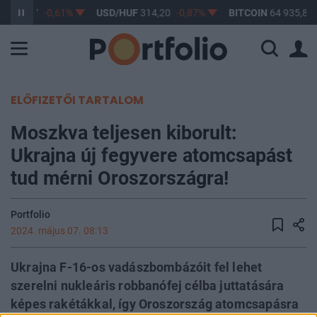
F
363,17
-0,61%
USD/HUF
314,20
-0,87%
BITCOIN
64 935,83
ELŐFIZETŐI TARTALOM
Moszkva teljesen kiborult:
Ukrajna új fegyvere atomcsapást
tud mérni Oroszországra!
Portfolio
2024. május 07. 08:13
Ukrajna F-16-os vadászbombázóit fel lehet
szerelni nukleáris robbanófej célba juttatására
képes rakétákkal, így Oroszország atomcsapásra