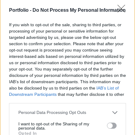
képes eszközökként kezeli majd ezeket a
repülőgépeket – olvasható az orosz
Portfolio -
Do Not Process My Personal Information
külügyminisztérium közleményében, melyet a
If you wish to opt-out of the sale, sharing to third parties, or
Newsweek szemlézett.
processing of your personal or sensitive information for
targeted advertising by us, please use the below opt-out
Digital Compliance by Design & Legaltech 2024Idén
section to confirm your selection. Please note that after your
először szervez közösen konferenciát a Portfolio és a
opt-out request is processed you may continue seeing
Wolters Kluwer a témában – körüljárjuk, hogyan hat a
interest-based ads based on personal information utilized by
LegalTech és a DigitalCompliance a versenyképességre és
us or personal information disclosed to third parties prior to
melyek a digitális térben való jelenlétet meghatározó
your opt-out. You may separately opt-out of the further
legfontosabb jogi-szabályozási területek. Vegyen részt Ön
disclosure of your personal information by third parties on the
IAB’s list of downstream participants. This information may
is a jogi, üzleti, informatikai és kiberbiztonsági...
also be disclosed by us to third parties on the
IAB’s List of
Downstream Participants
that may further disclose it to other
third parties.
KEDVES OLVASÓNK!
A keresett cikk a portfolio.hu hírarchívumához
Personal Data Processing Opt Outs
tartozik, melynek olvasása előfizetéses
I want to opt-out of the Sharing of my
regisztrációhoz kötött.
personal data.
Opted In