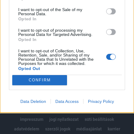
Az előfizetés a következőket tartalmazza:
I want to opt-out of the Sale of my
Portfolio.hu teljes cikkarchívum
Personal Data.
Kötéslisták: BÉT elmúlt 2 év napon belüli
Opted In
kötéslistái
I want to opt-out of processing my
Personal Data for Targeted Advertising.
Opted In
Előfizetés
I want to opt-out of Collection, Use,
Retention, Sale, and/or Sharing of my
Personal Data that Is Unrelated with the
MÁR ELŐFIZETŐNK VAGY?
BEJELENTKEZÉS
Purposes for which it was collected.
Opted Out
CONFIRM
Data Deletion
Data Access
Privacy Policy
© 2026 Portfolio
impresszum
jogi nyilatkozat
süti beállítások
adatvédelem
szerzői jogok
médiaajánlat
karrier