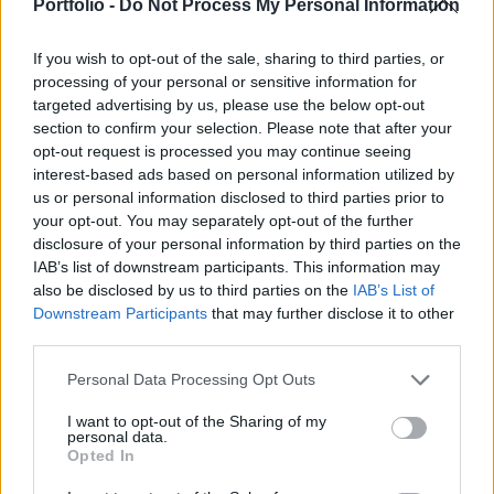
tájékoztatta az MTI-t Havasi Bertalan, a
Portfolio -
Do Not Process My Personal Information
miniszterelnök sajtófőnöke.
If you wish to opt-out of the sale, sharing to third parties, or
A repülőgépnél magyar népviseletbe öltözött gyerekek
processing of your personal or sensitive information for
köszöntötték az elnöki házaspárt, ősi szokás szerint
targeted advertising by us, please use the below opt-out
section to confirm your selection. Please note that after your
kenyérrel és sóval kínálták őket, majd a Magyar-Kínai Két
opt-out request is processed you may continue seeing
Tanítási Nyelvű Általános Iskola és Gimnázium diákjai
interest-based ads based on personal information utilized by
üdvözölték a vendégeket. Egy rövid kulturális műsorra is
us or personal information disclosed to third parties prior to
sor került a Csillagszemű Táncegyüttes előadásában. A
your opt-out. You may separately opt-out of the further
kínai államfő péntekig...
disclosure of your personal information by third parties on the
IAB’s list of downstream participants. This information may
also be disclosed by us to third parties on the
IAB’s List of
KEDVES OLVASÓNK!
Downstream Participants
that may further disclose it to other
third parties.
A keresett cikk a portfolio.hu hírarchívumához
tartozik, melynek olvasása előfizetéses
Personal Data Processing Opt Outs
regisztrációhoz kötött.
I want to opt-out of the Sharing of my
personal data.
Az előfizetés a következőket tartalmazza:
Opted In
Portfolio.hu teljes cikkarchívum