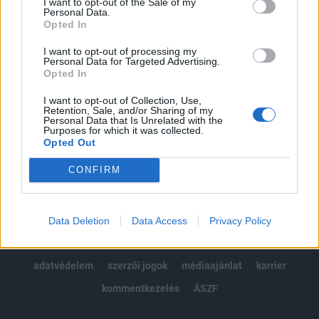
I want to opt-out of the Sale of my
Kötéslisták: BÉT elmúlt 2 év napon belüli
Personal Data.
kötéslistái
Opted In
I want to opt-out of processing my
Előfizetés
Personal Data for Targeted Advertising.
Opted In
I want to opt-out of Collection, Use,
MÁR ELŐFIZETŐNK VAGY?
BEJELENTKEZÉS
Retention, Sale, and/or Sharing of my
Personal Data that Is Unrelated with the
Purposes for which it was collected.
Opted Out
CONFIRM
© 2026 Portfolio
Data Deletion
Data Access
Privacy Policy
impresszum
jogi nyilatkozat
süti beállítások
adatvédelem
szerzői jogok
médiaajánlat
karrier
kommentkezelés
ÁSZF