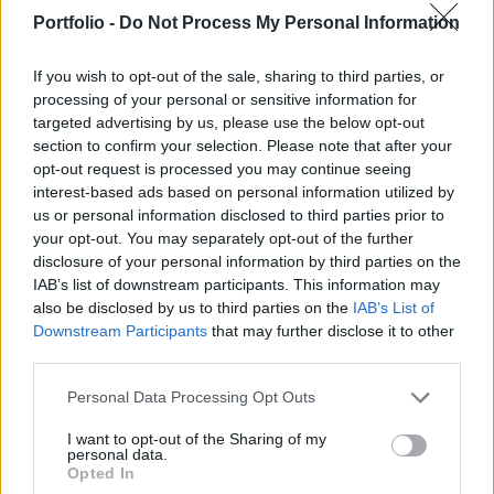
előbbi település felszabadítása volt a tavalyi
Portfolio -
Do Not Process My Personal Information
ukrán nyári hadjárat egyik legnagyobb eredménye
Robotine mellett.
If you wish to opt-out of the sale, sharing to third parties, or
processing of your personal or sensitive information for
Tegnap offenzívát indított az orosz haderő a
targeted advertising by us, please use the below opt-out
Sztaromajorszke-Velika Novoszilka szektorban: a Donyeck
section to confirm your selection. Please note that after your
megye nyugati részében található térség volt a tavalyi
opt-out request is processed you may continue seeing
interest-based ads based on personal information utilized by
ukrán offenzíva egyik fő csapásiránya. Az ukrán haderő 4-
us or personal information disclosed to third parties prior to
5 falut tudott felszabadítani a régióban. Oroszország
your opt-out. You may separately opt-out of the further
katonái most Sztaromajorszkét és Urozsainét ostromolják:
disclosure of your personal information by third parties on the
orosz jelentések szerint az utóbbi falu területére...
IAB’s list of downstream participants. This information may
also be disclosed by us to third parties on the
IAB’s List of
Downstream Participants
that may further disclose it to other
KEDVES OLVASÓNK!
third parties.
A keresett cikk a portfolio.hu hírarchívumához
Personal Data Processing Opt Outs
tartozik, melynek olvasása előfizetéses
regisztrációhoz kötött.
I want to opt-out of the Sharing of my
personal data.
Opted In
Az előfizetés a következőket tartalmazza: