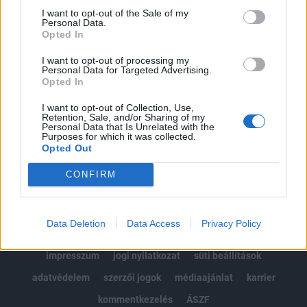
Portfolio.hu teljes cikkarchívum
I want to opt-out of the Sale of my
Personal Data.
Kötéslisták: BÉT elmúlt 2 év napon belüli
Opted In
kötéslistái
I want to opt-out of processing my
Personal Data for Targeted Advertising.
Előfizetés
Opted In
I want to opt-out of Collection, Use,
Retention, Sale, and/or Sharing of my
MÁR ELŐFIZETŐNK VAGY?
BEJELENTKEZÉS
Personal Data that Is Unrelated with the
Purposes for which it was collected.
Opted Out
CONFIRM
Data Deletion
Data Access
Privacy Policy
© 2026 Portfolio
impresszum
jogi nyilatkozat
süti beállítások
adatvédelem
szerzői jogok
médiaajánlat
karrier
kommentkezelés
ÁSZF