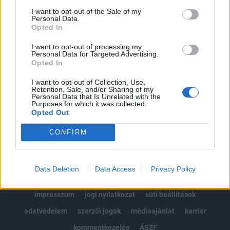
Portfolio.hu teljes cikkarchívum
I want to opt-out of the Sale of my
Personal Data.
Kötéslisták: BÉT elmúlt 2 év napon belüli
Opted In
kötéslistái
I want to opt-out of processing my
Personal Data for Targeted Advertising.
Előfizetés
Opted In
I want to opt-out of Collection, Use,
Retention, Sale, and/or Sharing of my
Personal Data that Is Unrelated with the
MÁR ELŐFIZETŐNK VAGY?
BEJELENTKEZÉS
Purposes for which it was collected.
Opted Out
CONFIRM
Data Deletion
Data Access
Privacy Policy
© 2026 Portfolio
impresszum
jogi nyilatkozat
süti beállítások
adatvédelem
szerzői jogok
médiaajánlat
karrier
kommentkezelés
ÁSZF