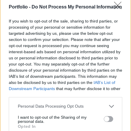
9-i moszkvai Győzelem napi katonai parádéról,
Portfolio -
Do Not Process My Personal Information
amelyet Vlagyimir Putyin jelenlétében rendeztek
meg.
If you wish to opt-out of the sale, sharing to third parties, or
processing of your personal or sensitive information for
A jelentés említést tesz róla, hogy idén 24 – főleg
targeted advertising by us, please use the below opt-out
Ukrajnához közeli – oroszországi városban kellett
section to confirm your selection. Please note that after your
opt-out request is processed you may continue seeing
lemondani a Győzelem napi felvonulásokat, vélhetően
interest-based ads based on personal information utilized by
amiatt, mert nem tudták volna megfelelően biztosítani
us or personal information disclosed to third parties prior to
őket. Tavaly május 9-én hárommal kevesebb, 21 lemondott
your opt-out. You may separately opt-out of the further
felvonulás volt. Habár idén újra volt légibemutató, a
disclosure of your personal information by third parties on the
moszkvai parádé szerényebb volt, és kevesebb modern...
IAB’s list of downstream participants. This information may
also be disclosed by us to third parties on the
IAB’s List of
Downstream Participants
that may further disclose it to other
KEDVES OLVASÓNK!
third parties.
A keresett cikk a portfolio.hu hírarchívumához
Personal Data Processing Opt Outs
tartozik, melynek olvasása előfizetéses
I want to opt-out of the Sharing of my
regisztrációhoz kötött.
personal data.
Opted In
Az előfizetés a következőket tartalmazza: