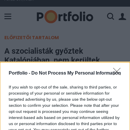
A Paksi Atomerőmű összteljesítménye 225 MW. A Duna vízállá
ELŐFIZETŐI TARTALOM
A szocialisták győztek
Katalóniában, nem kerültek
többségbe a függetlenségi pártok
Portfolio -
Do Not Process My Personal Information
MTI
|
Portfolio
If you wish to opt-out of the sale, sharing to third parties, or
2024. május 13. 07:39
processing of your personal or sensitive information for
targeted advertising by us, please use the below opt-out
section to confirm your selection. Please note that after your
A Katalán Szocialista Párt nyerte a helyhatósági
opt-out request is processed you may continue seeing
választásokat a kelet-spanyolországi Katalónia
interest-based ads based on personal information utilized by
tartományban vasárnap, de nem szerzett önálló
us or personal information disclosed to third parties prior to
kormányzóképes többséget a régióban. Azonban
your opt-out. You may separately opt-out of the further