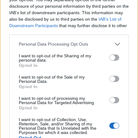
disclosure of your personal information by third parties on the
hosszú idő óta most először nem kerültek
IAB’s list of downstream participants. This information may
többsége a Spanyolországtól elszakadást
also be disclosed by us to third parties on the
IAB’s List of
szorgalmazó függetlenségi pártok.
Downstream Participants
that may further disclose it to other
third parties.
A Katalán Szocialista Párt (PSC) a leadott szavazatok 29,9
százalékával 42 mandátumot nyert az újonnan alakuló,
Personal Data Processing Opt Outs
135 fős tartományi parlamentben. Második helyen az
I want to opt-out of the Sharing of my
Együtt Katalóniáért (Junts per Catalunya) függetlenségi
personal data.
Opted In
párt végzett 21,6 százalékos támogatottsággal és 35
mandátummal. Harmadik lett a voksok 13,8 százalékával
I want to opt-out of the Sale of my
és 20 mandátummal az autonóm közösséget...
Personal Data.
Opted In
I want to opt-out of processing my
KEDVES OLVASÓNK!
Personal Data for Targeted Advertising.
Opted In
A keresett cikk a portfolio.hu hírarchívumához
tartozik, melynek olvasása előfizetéses
I want to opt-out of Collection, Use,
Retention, Sale, and/or Sharing of my
regisztrációhoz kötött.
Personal Data that Is Unrelated with the
Purposes for which it was collected.
Opted Out