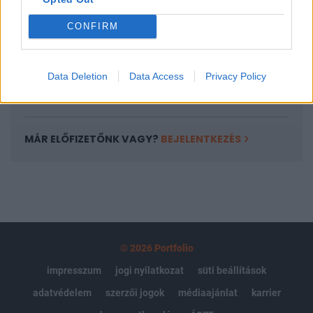
Az előfizetés a következőket tartalmazza:
Portfolio.hu teljes cikkarchívum
CONFIRM
Kötéslisták: BÉT elmúlt 2 év napon belüli
kötéslistái
Data Deletion
Data Access
Privacy Policy
Előfizetés
MÁR ELŐFIZETŐNK VAGY?
BEJELENTKEZÉS
© 2026 Portfolio
impresszum
jogi nyilatkozat
süti beállítások
adatvédelem
szerzői jogok
médiaajánlat
karrier