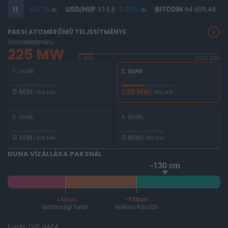
F
363,20
0,41%
USD/HUF
314,8
0,55%
BITCOIN
64 609,48
0,
PAKSI ATOMERŐMŰ TELJESÍTMÉNYE
Összteljesítmény
225 MW
0 MW
2000 MW
1. blokk
2. blokk
0 MW
225 MW
/ 500 MW
/ 500 MW
3. blokk
4. blokk
0 MW
0 MW
/ 500 MW
/ 500 MW
DUNA VÍZÁLLÁSA PAKSNÁL
-130 cm
-144cm
-134cm
biztonsági határ
leállási küszöb
Forrás: OVF, HAEA