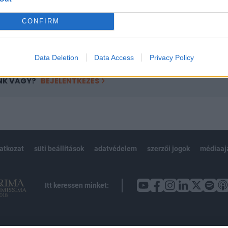
 BÉT elmúlt 2 év napon belüli
CONFIRM
Előfizetés
Data Deletion
Data Access
Privacy Policy
NK VAGY?
BEJELENTKEZÉS
latkozat
süti beállítások
adatvédelem
szerzői jogok
médiaaj
Itt keressen minket: