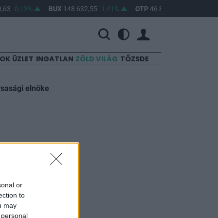
,63
0,13%
BUX
148 632,55
1,41%
OTP
46 890
2,16%
MO
SOK
ÜZLET
INGATLAN
ZÖLD VILÁG
TŐZSDE
rsasági elnöke
olitika
sonal or
ection to
ou may
 personal