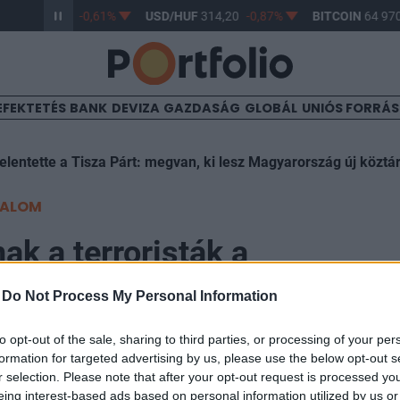
/HUF
363,17
-0,61%
USD/HUF
314,20
-0,87%
BITCOIN
64 970
EFEKTETÉS
BANK
DEVIZA
GAZDASÁG
GLOBÁL
UNIÓS FORRÁ
elentette a Tisza Párt: megvan, ki lesz Magyarország új köztá
TALOM
ak a terroristák a
aradicsomban, ehhez a laza p
-
Do Not Process My Personal Information
isztál is
to opt-out of the sale, sharing to third parties, or processing of your per
formation for targeted advertising by us, please use the below opt-out s
r selection. Please note that after your opt-out request is processed y
eing interest-based ads based on personal information utilized by us or