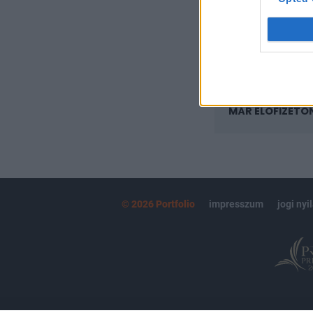
Kötéslisták:
kötéslistái
MÁR ELŐFIZETŐ
© 2026 Portfolio
impresszum
jogi nyi