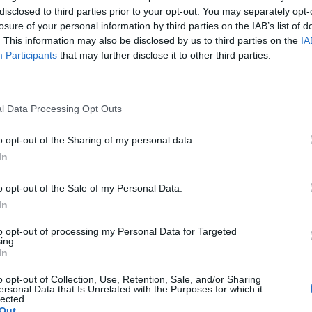
disclosed to third parties prior to your opt-out. You may separately opt-
losure of your personal information by third parties on the IAB’s list of
 Emírségek legfontosabb pénzügyi-gazdasági központj
. This information may also be disclosed by us to third parties on the
IA
mus egyik kiemelkedő helyszíne. A luxusról és a gazd
Participants
that may further disclose it to other third parties.
an viszont a nemzetközi terrorszervezetek is előszeret
 számolt be a Nikkei Asia.
l Data Processing Opt Outs
 Forum 2026A hazai ingatlanpiac legnagyobb üzleti és networkin
nformáció és jelentkezésAz amerikai Center for Advanced Defen
o opt-out of the Sharing of my personal data.
lanvásárlási adatot szerzett meg, amelyek bizonyítják, hogy több
In
ák egyik kedvencének számító Dubajban vásárolt lakást. A...
o opt-out of the Sale of my Personal Data.
In
ASÓNK!
to opt-out of processing my Personal Data for Targeted
ing.
a portfolio.hu hírarchívumához tartozik, melynek olvasása előf
In
ötött.
o opt-out of Collection, Use, Retention, Sale, and/or Sharing
övetkezőket tartalmazza:
ersonal Data that Is Unrelated with the Purposes for which it
lected.
 teljes cikkarchívum
Out