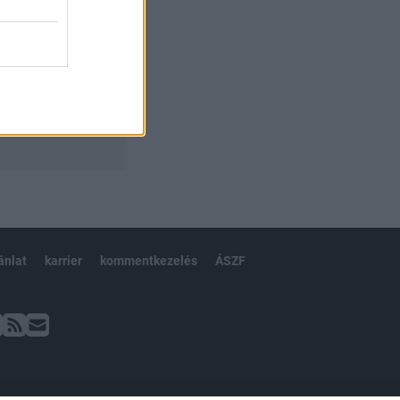
ánlat
karrier
kommentkezelés
ÁSZF