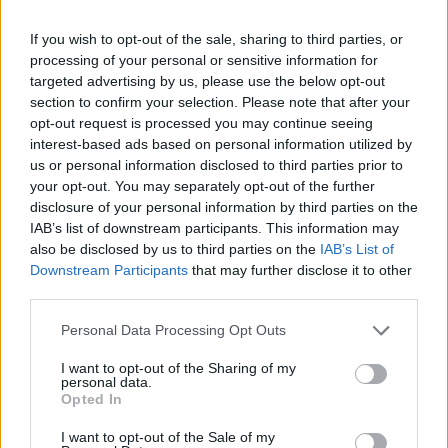
Macron a tűzszünetet az ókori görög hagyományokra
If you wish to opt-out of the sale, sharing to third parties, or
hivatkozva ajánlotta fel, amikor a háborúban álló felek a
processing of your personal or sensitive information for
sportesemények idejére felfüggesztették
targeted advertising by us, please use the below opt-out
ellenségeskedéseiket. Zelenszkij azonban aggodalmát
section to confirm your selection. Please note that after your
fejezte ki afelől, hogy Moszkva ezt az alkalmat arra
opt-out request is processed you may continue seeing
használhatja fel, hogy erőit újracsoportosítsa. Az AFP
interest-based ads based on personal information utilized by
hírügynökségnek nyilatkozva kifejtette: kétségei vannak
us or personal information disclosed to third parties prior to
your opt-out. You may separately opt-out of the further
afelől...
disclosure of your personal information by third parties on the
IAB’s list of downstream participants. This information may
also be disclosed by us to third parties on the
IAB’s List of
KEDVES OLVASÓNK!
Downstream Participants
that may further disclose it to other
A keresett cikk a portfolio.hu hírarchívumához
third parties.
tartozik, melynek olvasása előfizetéses
Personal Data Processing Opt Outs
regisztrációhoz kötött.
I want to opt-out of the Sharing of my
Az előfizetés a következőket tartalmazza:
personal data.
Opted In
Portfolio.hu teljes cikkarchívum
Kötéslisták: BÉT elmúlt 2 év napon belüli
I want to opt-out of the Sale of my