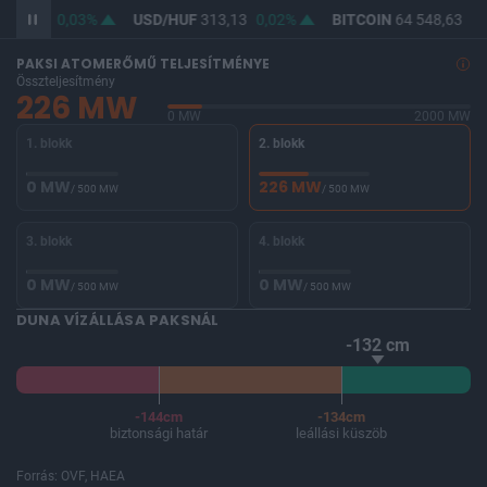
361,84
0,03%
USD/HUF
313,13
0,02%
BITCOIN
64 548,63
-0
PAKSI ATOMERŐMŰ TELJESÍTMÉNYE
Összteljesítmény
226 MW
0 MW
2000 MW
1. blokk
2. blokk
0 MW
226 MW
/ 500 MW
/ 500 MW
3. blokk
4. blokk
0 MW
0 MW
/ 500 MW
/ 500 MW
DUNA VÍZÁLLÁSA PAKSNÁL
-132 cm
-144cm
-134cm
biztonsági határ
leállási küszöb
Forrás: OVF, HAEA