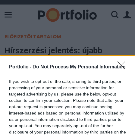
A Paksi Atomerőmű összteljesítménye 226 MW. A Duna vízállá
ELŐFIZETŐI TARTALOM
Hírszerzési jelentés: újabb
komoly ütés érte az orosz
Portfolio -
Do Not Process My Personal Information
haditengerészetet
If you wish to opt-out of the sale, sharing to third parties, or
Portfolio
processing of your personal or sensitive information for
2024. május 23. 14:08
targeted advertising by us, please use the below opt-out
section to confirm your selection. Please note that after your
opt-out request is processed you may continue seeing
Az Egyesült Királyság védelmi minisztériuma
interest-based ads based on personal information utilized by
csütörtökön ismét elkészítette az orosz-ukrán
us or personal information disclosed to third parties prior to
háborúval foglalkozó szokásos napi jelentését,
your opt-out. You may separately opt-out of the further
melyben ezúttal az orosz haditengerészet Tsziklon
disclosure of your personal information by third parties on the