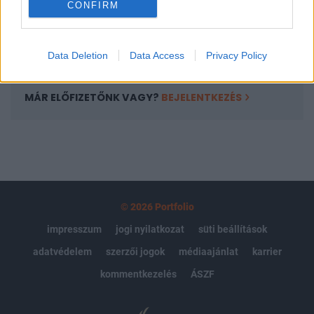
CONFIRM
kötéslistái
Előfizetés
Data Deletion
Data Access
Privacy Policy
MÁR ELŐFIZETŐNK VAGY?
BEJELENTKEZÉS
© 2026 Portfolio
impresszum
jogi nyilatkozat
süti beállítások
adatvédelem
szerzői jogok
médiaajánlat
karrier
kommentkezelés
ÁSZF