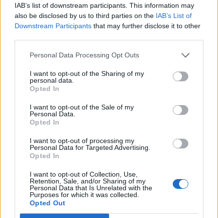
IAB’s list of downstream participants. This information may
korvettje elleni ukrán támadásról értekeztek.
also be disclosed by us to third parties on the
IAB’s List of
Downstream Participants
that may further disclose it to other
A hírszerzés három pontban foglalta össze meglátásait:
third parties.
Május 19-én az ukrán fegyveres erők kamikaze drónok és
ATACMS ballisztikus rakéták bevetése mellett
Personal Data Processing Opt Outs
összehangolt támadást indított a Krím-félszigeten
I want to opt-out of the Sharing of my
található szevasztopoli tengerészeti bázis ellen. A támadás
personal data.
során szinte biztosan megsemmisült a Karakurt osztályba
Opted In
tartozó Tsziklon rakétás korvett. Az orosz...
I want to opt-out of the Sale of my
Personal Data.
Opted In
KEDVES OLVASÓNK!
I want to opt-out of processing my
A keresett cikk a portfolio.hu hírarchívumához
Personal Data for Targeted Advertising.
Opted In
tartozik, melynek olvasása előfizetéses
regisztrációhoz kötött.
I want to opt-out of Collection, Use,
Retention, Sale, and/or Sharing of my
Personal Data that Is Unrelated with the
Az előfizetés a következőket tartalmazza:
Purposes for which it was collected.
Portfolio.hu teljes cikkarchívum
Opted Out
Kötéslisták: BÉT elmúlt 2 év napon belüli