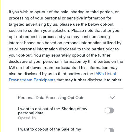
akit a vírus megfertőzött - közölte a Bloomberg.
If you wish to opt-out of the sale, sharing to third parties, or
Egy michigani mezőgazdasági dolgozó pozitív eredményt
processing of your personal or sensitive information for
produkált madárinfluenza-teszten, ami az Egyesült
targeted advertising by us, please use the below opt-out
Államokban a második ismert eset, amikor ember
section to confirm your selection. Please note that after your
fertőződött meg ezzel a vírussal. A madárinfluenza jelenleg
opt-out request is processed you may continue seeing
az amerikai szarvasmarhák körében terjed. A fertőzött
interest-based ads based on personal information utilized by
személy enyhe szemtünetekkel küzdött egy fertőzött tehén
us or personal information disclosed to third parties prior to
your opt-out. You may separately opt-out of the further
érintkezése után, de már felépült - tájékoztatott...
disclosure of your personal information by third parties on the
IAB’s list of downstream participants. This information may
also be disclosed by us to third parties on the
IAB’s List of
KEDVES OLVASÓNK!
Downstream Participants
that may further disclose it to other
A keresett cikk a portfolio.hu hírarchívumához
third parties.
tartozik, melynek olvasása előfizetéses
Personal Data Processing Opt Outs
regisztrációhoz kötött.
I want to opt-out of the Sharing of my
Az előfizetés a következőket tartalmazza:
personal data.
Opted In
Portfolio.hu teljes cikkarchívum
Kötéslisták: BÉT elmúlt 2 év napon belüli
I want to opt-out of the Sale of my