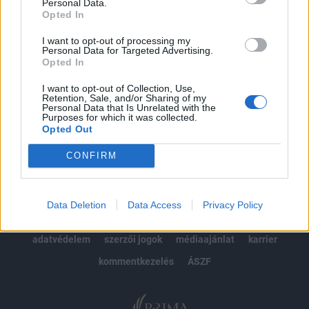
kötéslistái
Personal Data.
Opted In
Előfizetés
I want to opt-out of processing my
Personal Data for Targeted Advertising.
Opted In
MÁR ELŐFIZETŐNK VAGY?
BEJELENTKEZÉS
I want to opt-out of Collection, Use,
Retention, Sale, and/or Sharing of my
Personal Data that Is Unrelated with the
Purposes for which it was collected.
Opted Out
CONFIRM
© 2026 Portfolio
Data Deletion
Data Access
Privacy Policy
impresszum
jogi nyilatkozat
süti beállítások
adatvédelem
szerzői jogok
médiaajánlat
karrier
kommentkezelés
ÁSZF