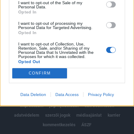
I want to opt-out of the Sale of my
Kötéslisták: BÉT elmúlt 2 év napon belüli
Personal Data.
Opted In
kötéslistái
I want to opt-out of processing my
Personal Data for Targeted Advertising.
Előfizetés
Opted In
I want to opt-out of Collection, Use,
Retention, Sale, and/or Sharing of my
MÁR ELŐFIZETŐNK VAGY?
BEJELENTKEZÉS
Personal Data that Is Unrelated with the
Purposes for which it was collected.
Opted Out
CONFIRM
Data Deletion
Data Access
Privacy Policy
© 2026 Portfolio
impresszum
jogi nyilatkozat
süti beállítások
adatvédelem
szerzői jogok
médiaajánlat
karrier
kommentkezelés
ÁSZF