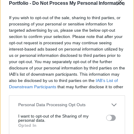
Portfolio -
Do Not Process My Personal Information
tarackot: videófelvételek alapján úgy néz ki, az
ukrán tüzéreknek szerencsés napjuk volt.
If you wish to opt-out of the sale, sharing to third parties, or
processing of your personal or sensitive information for
A 2Sz22 Bohdana egy kifejezetten újfajta tüzérségi eszköz:
targeted advertising by us, please use the below opt-out
a fegyver teljes egészében ukrán fejlesztésű és
section to confirm your selection. Please note that after your
sorozatgyártása csak 2023-ban indult el. A technikai
opt-out request is processed you may continue seeing
eszköz már sok szempontból NATO-sztenderdek szerint
interest-based ads based on personal information utilized by
készült, 155 milliméteres NATO lőszerrel is üzemel. Az
us or personal information disclosed to third parties prior to
orosz drónerők egy Lancet típusú kamikaze-drónnal vették
your opt-out. You may separately opt-out of the further
célba Ukrajna egyik Bohdanáját, a tüzérségi...
disclosure of your personal information by third parties on the
IAB’s list of downstream participants. This information may
also be disclosed by us to third parties on the
IAB’s List of
KEDVES OLVASÓNK!
Downstream Participants
that may further disclose it to other
third parties.
A keresett cikk a portfolio.hu hírarchívumához
Personal Data Processing Opt Outs
tartozik, melynek olvasása előfizetéses
regisztrációhoz kötött.
I want to opt-out of the Sharing of my
personal data.
Az előfizetés a következőket tartalmazza:
Opted In
Portfolio.hu teljes cikkarchívum