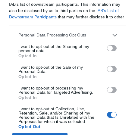
IAB’s list of downstream participants. This information may
also be disclosed by us to third parties on the
IAB’s List of
Ahogy arról már múlt héten beszámoltunk, Japánban
Downstream Participants
that may further disclose it to other
rekordot döntött egy húsevő baktériumfaj fertőzöttjeinek
third parties.
száma, a betegség pedig továbbra is megállíthatatlanul
terjed a szigetországban. Kapcsolódó cikkünk 2024. 06.
Personal Data Processing Opt Outs
14. Figyelmeztetnek: új járvány robbanhat be A
I want to opt-out of the Sharing of my
Streptococcus pyogenes baktérium okozta
personal data.
megbetegedéssel (STSS) eddig összesen 977-en
Opted In
fertőződtek meg...
I want to opt-out of the Sale of my
Personal Data.
Opted In
KEDVES OLVASÓNK!
I want to opt-out of processing my
Personal Data for Targeted Advertising.
A keresett cikk a portfolio.hu hírarchívumához
Opted In
tartozik, melynek olvasása előfizetéses
regisztrációhoz kötött.
I want to opt-out of Collection, Use,
Retention, Sale, and/or Sharing of my
Personal Data that Is Unrelated with the
Az előfizetés a következőket tartalmazza:
Purposes for which it was collected.
Portfolio.hu teljes cikkarchívum
Opted Out
Kötéslisták: BÉT elmúlt 2 év napon belüli