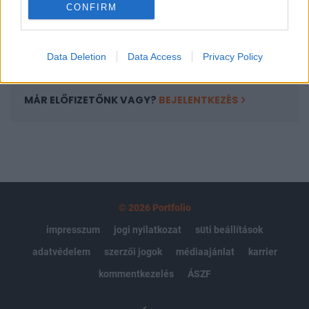
CONFIRM
kötéslistái
Előfizetés
Data Deletion
Data Access
Privacy Policy
MÁR ELŐFIZETŐNK VAGY?
BEJELENTKEZÉS
© 2026 Portfolio
impresszum
jogi nyilatkozat
süti beállítások
adatvédelem
szerzői jogok
médiaajánlat
karrier
kommentkezelés
ÁSZF