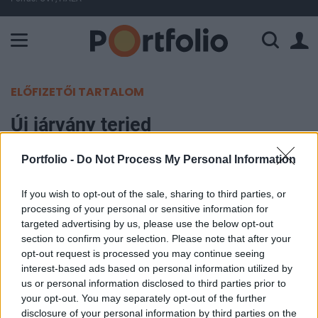
A Paksi Atomerőmű összteljesítménye 225 MW. A Duna vízállá
ELŐFIZETŐI TARTALOM
Új járvány terjed
megállíthatatlanul, rendkívül
Portfolio -
Do Not Process My Personal Information
magas halálozási rátával
If you wish to opt-out of the sale, sharing to third parties, or
Portfolio
processing of your personal or sensitive information for
2024. június 17. 17:03
targeted advertising by us, please use the below opt-out
section to confirm your selection. Please note that after your
opt-out request is processed you may continue seeing
Tíz betegből háromnál halálos kimenetelű lehet a
interest-based ads based on personal information utilized by
Japánban terjedő ritka, húsevő baktérium, amely
us or personal information disclosed to third parties prior to
már közel 1000 embert megfertőzött idén - írja a
your opt-out. You may separately opt-out of the further
disclosure of your personal information by third parties on the
CNN.