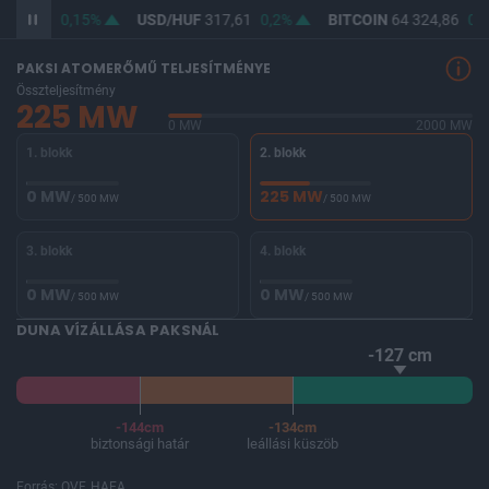
365,97
0,15%
USD/HUF
317,61
0,2%
BITCOIN
64 324,86
0,0
PAKSI ATOMERŐMŰ TELJESÍTMÉNYE
Összteljesítmény
225 MW
0 MW
2000 MW
1. blokk
2. blokk
0 MW
225 MW
/ 500 MW
/ 500 MW
3. blokk
4. blokk
0 MW
0 MW
/ 500 MW
/ 500 MW
DUNA VÍZÁLLÁSA PAKSNÁL
-127 cm
-144cm
-134cm
biztonsági határ
leállási küszöb
Forrás: OVF, HAEA